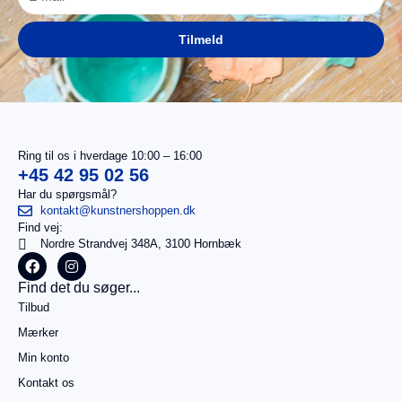
Tilmeld
Ring til os i hverdage 10:00 – 16:00
+45 42 95 02 56
Har du spørgsmål?
kontakt@kunstnershoppen.dk
Find vej:
Nordre Strandvej 348A, 3100 Hornbæk
I
0,00
kr.
Find det du søger...
alt
Tilbud
Køb for
499,00
kr.
Mærker
mere for
Min konto
gratis
fragt
Kontakt os