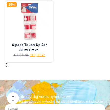
a
25%
g
e
s
r
e
t
u
r
6-pack Touch Up Jar
Din
88 ml Preval
kurv
159,00
kr.
119,00
kr.
er
tom.
Tilmeld dig vores nyhedsbrev
Få de seneste nyheder og tilbud direkte i din indbakke