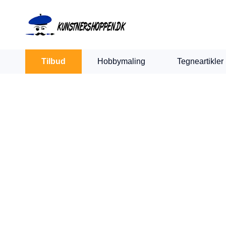
Indkøbskurv
Levering 1-2 hverdage
30 dages retur
Tilbud
Hobbymaling
Tegneartikler
Din kurv er tom.
Kunstnerartikler & 