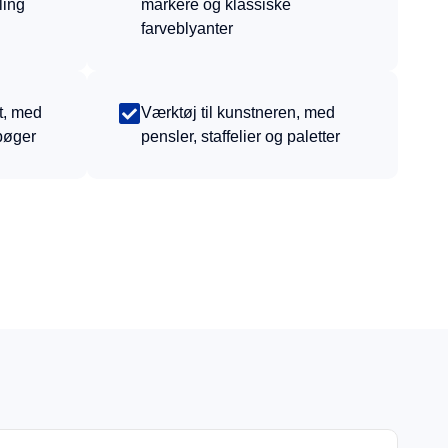
ling
markere og klassiske
farveblyanter
t, med
Værktøj til kunstneren, med
bøger
pensler, staffelier og paletter