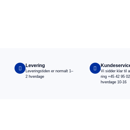
Vi fører et bredt udvalg af kvalitets kunstnerar
Levering
Kundeservic
Leveringstiden er normalt 1–
Vi sidder klar til 
2 hverdage
ring +45 42 95 02
hverdage 10-16