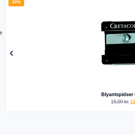
20%
ve
Blyantspidser 
15,00
kr.
1