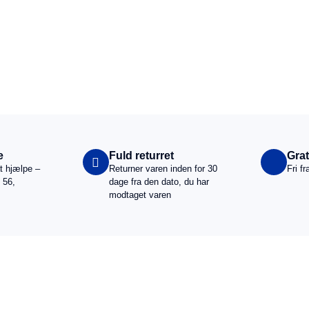
tikler fra de førende producenter
e
Fuld returret
Grat
at hjælpe –
Returner varen inden for 30
Fri f
 56,
dage fra den dato, du har
modtaget varen