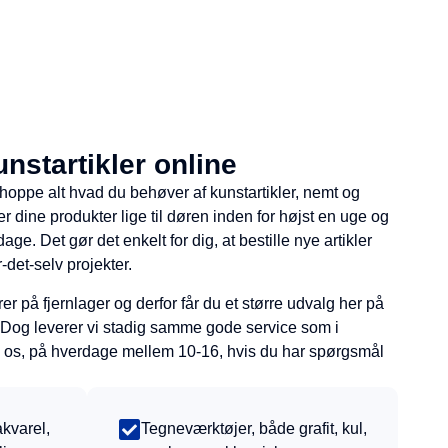
nstartikler online
ppe alt hvad du behøver af kunstartikler, nemt og
r dine produkter lige til døren inden for højst en uge og
age. Det gør det enkelt for dig, at bestille nye artikler
r-det-selv projekter.
 på fjernlager og derfor får du et større udvalg her på
k. Dog leverer vi stadig samme gode service som i
til os, på hverdage mellem 10-16, hvis du har spørgsmål
akvarel,
Tegneværktøjer, både grafit, kul,