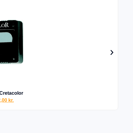
20
Cretacolor
2,00
kr.