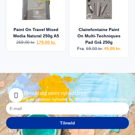
Paint On Travel Mixed
Clairefontaine Paint
Media Natural 250g A5
On Multi-Techniques
269,00
kr.
179,00
kr.
Pad Grå 250g
Fra:
69,00
kr.
49,00
kr.
Tilmeld dig vores nyhedsbrev
Få de seneste nyheder og tilbud direkte i din indbakke
Tilmeld