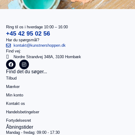
Ring til os i hverdage 10:00 – 16:00
+45 42 95 02 56
Har du spørgsmål?
kontakt@kunstnershoppen.dk
Find vej:
I
0,00
kr.
Nordre Strandvej 348A, 3100 Hornbæk
alt
Køb for
Find det du søger...
499,00
kr.
Tilbud
mere for
gratis
Mærker
fragt
Min konto
Gå til
betaling
Kontakt os
Handelsbetingelser
Se
kurv
Fortydelsesret
Åbningstider
Mandag - fredag: 09:00 - 17:30