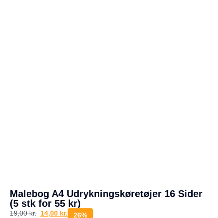
a
g
e
s
r
e
t
u
r
Din
kurv
er
tom.
Malebog A4 Udrykningskøretøjer 16 Sider
(5 stk for 55 kr)
19,00
kr.
14,00
kr.
26%