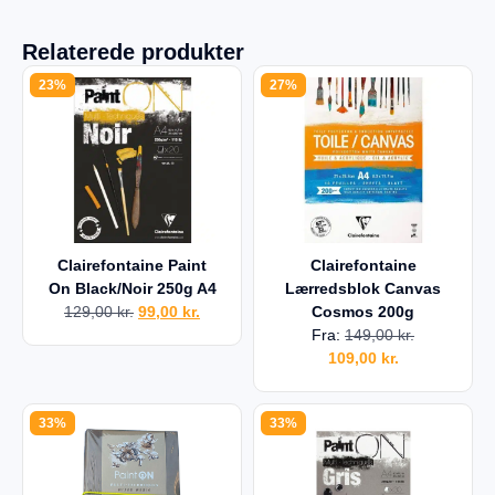
Relaterede produkter
23%
27%
Clairefontaine Paint
Clairefontaine
On Black/Noir 250g A4
Lærredsblok Canvas
129,00
kr.
99,00
kr.
Cosmos 200g
Fra:
149,00
kr.
109,00
kr.
33%
33%