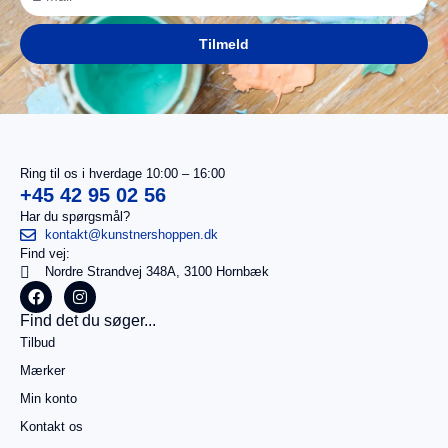
Tilmeld
Ring til os i hverdage 10:00 – 16:00
+45 42 95 02 56
Har du spørgsmål?
kontakt@kunstnershoppen.dk
Find vej:
Nordre Strandvej 348A, 3100 Hornbæk
I
0,00
kr.
Find det du søger...
alt
Tilbud
Køb for
499,00
kr.
Mærker
mere for
Min konto
gratis
fragt
Kontakt os