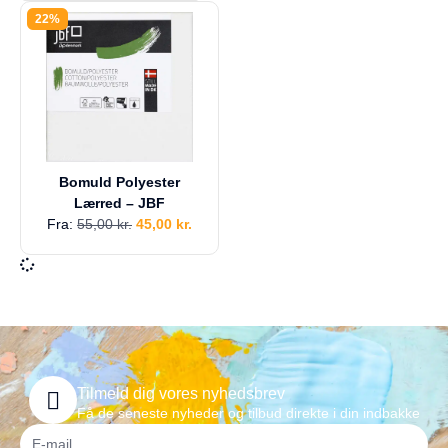
a
22%
g
e
s
r
e
t
u
r
Bomuld Polyester
Din
Lærred – JBF
kurv
Fra:
55,00
kr.
45,00
kr.
er
tom.
Tilmeld dig vores nyhedsbrev
Få de seneste nyheder og tilbud direkte i din indbakke