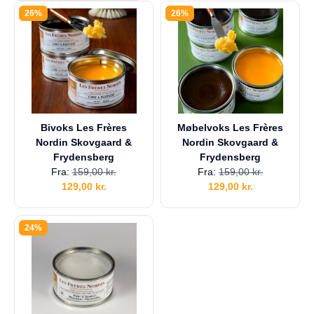
a
26%
26%
g
e
s
r
e
t
u
r
Bivoks Les Frères
Møbelvoks Les Frères
Din
Nordin Skovgaard &
Nordin Skovgaard &
kurv
Frydensberg
Frydensberg
er
Fra:
159,00
kr.
Fra:
159,00
kr.
tom.
129,00
kr.
129,00
kr.
24%