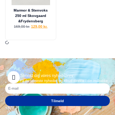
Marmor & Stenvoks
250 ml Skovgaard
&Frydensberg
169,00
kr.
129,00
kr.
Tilmeld dig vores nyhedsbrev
Få de seneste nyheder og tilbud direkte i din indbakke
Tilmeld