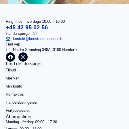
Ring til os i hverdage 10:00 – 16:00
+45 42 95 02 56
Har du spørgsmål?
kontakt@kunstnershoppen.dk
Find vej:
Nordre Strandvej 348A, 3100 Hornbæk
I
0,00
kr.
Find det du søger...
alt
Tilbud
Køb for
499,00
kr.
Mærker
mere for
Min konto
gratis
fragt
Kontakt os
Gå til
Handelsbetingelser
betaling
Fortydelsesret
Åbningstider
Se
kurv
Mandag - fredag: 09:00 - 17:30
Lørdag: 09:00 - 14:00