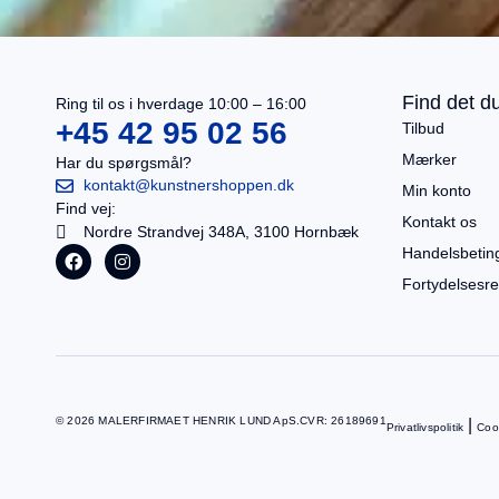
I alt
0,00
kr.
Køb for
499,00
kr.
mere for gratis fragt
Gå til betaling
Find det du
Ring til os i hverdage 10:00 – 16:00
Se kurv
+45 42 95 02 56
Tilbud
Mærker
Har du spørgsmål?
kontakt@kunstnershoppen.dk
Min konto
Find vej:
Kontakt os
Nordre Strandvej 348A, 3100 Hornbæk
Handelsbetin
Fortydelsesre
© 2026 MALERFIRMAET HENRIK LUND ApS.
CVR: 26189691
|
Privatlivspolitik
Cook