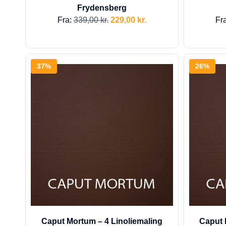
Frydensberg
Fra:
339,00
kr.
229,00
kr.
Fr
37%
26%
Caput Mortum – 4 Linoliemaling
Caput 