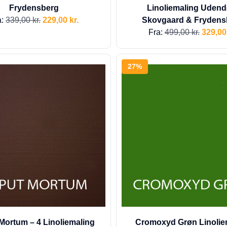
Frydensberg
Linoliemaling Udend
a:
339,00
kr.
229,00
kr.
Skovgaard & Frydens
Fra:
499,00
kr.
329,0
27%
Mortum – 4 Linoliemaling
Cromoxyd Grøn Linolie