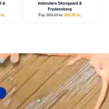
d &
Indendørs Skovgaard &
Frydensberg
0
kr.
Fra:
389,00
kr.
289,00
kr.