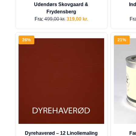
Udendørs Skovgaard &
In
Frydensberg
Fra:
499,00
kr.
319,00
kr.
Fr
26%
21%
Dyrehaverød – 12 Linoliemaling
Fa