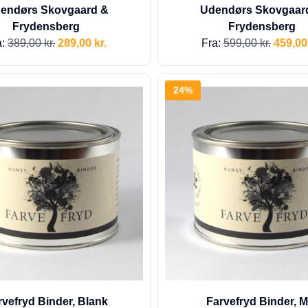
dendørs Skovgaard &
Udendørs Skovgaar
Frydensberg
Frydensberg
a:
389,00
kr.
289,00
kr.
Fra:
599,00
kr.
459,0
24%
rvefryd Binder, Blank
Farvefryd Binder, M