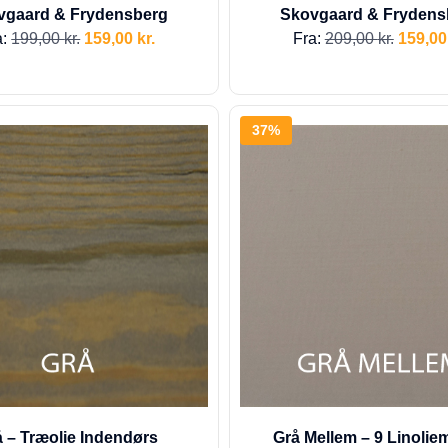
vgaard & Frydensberg
Skovgaard & Frydens
a:
199,00
kr.
159,00
kr.
Fra:
209,00
kr.
159,0
37%
 – Træolie Indendørs
Grå Mellem – 9 Linolie