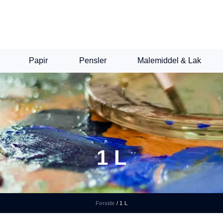
Papir
Pensler
Malemiddel & Lak
1 L
Forside
/
1 L