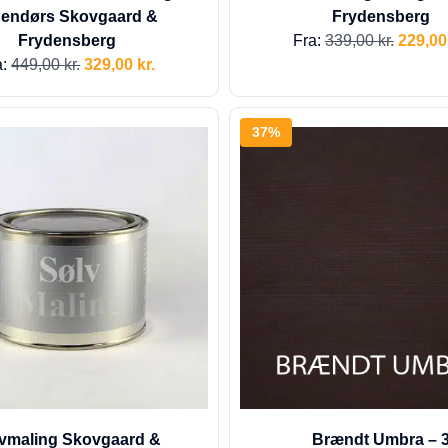
dendørs Skovgaard &
Frydensberg
Frydensberg
Fra:
339,00
kr.
229,0
a:
449,00
kr.
329,00
kr.
37%
vmaling Skovgaard &
Brændt Umbra – 