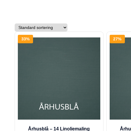
33%
27%
Århusblå – 14 Linoliemaling
Århu