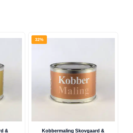
32%
rd &
Kobbermaling Skovgaard &