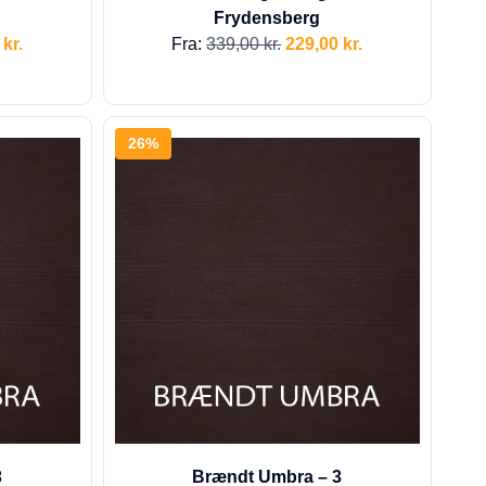
Frydensberg
0
kr.
Fra:
339,00
kr.
229,00
kr.
26%
3
Brændt Umbra – 3