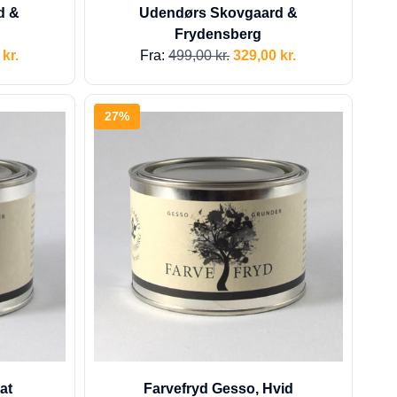
d &
Udendørs Skovgaard &
Frydensberg
0
kr.
Fra:
499,00
kr.
329,00
kr.
27%
at
Farvefryd Gesso, Hvid