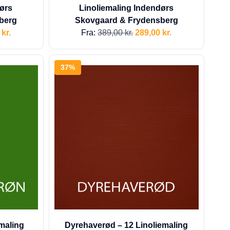
ørs
Linoliemaling Indendørs
berg
Skovgaard & Frydensberg
0
kr.
Fra:
389,00
kr.
289,00
kr.
37%
maling
Dyrehaverød – 12 Linoliemaling