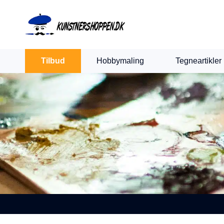
Indkøbskurv
Levering 1-2 hverdage
30 dages retur
Tilbud
Hobbymaling
Tegneartikler
Din kurv er tom.