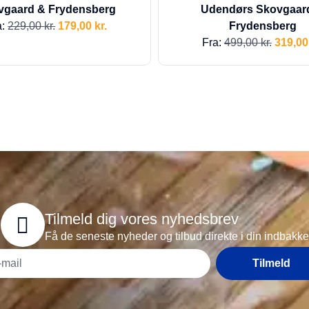
vgaard & Frydensberg
Udendørs Skovgaar
a:
229,00
kr.
179,00
kr.
Frydensberg
Fra:
499,00
kr.
319,0
Tilmeld dig vores nyhedsbrev
Få de seneste nyheder og tilbud direkte i din indbakke
Tilmeld