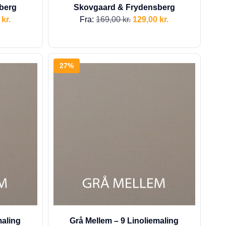
berg
Skovgaard & Frydensberg
0
kr.
Fra:
169,00
kr.
129,00
kr.
27%
maling
Grå Mellem – 9 Linoliemaling