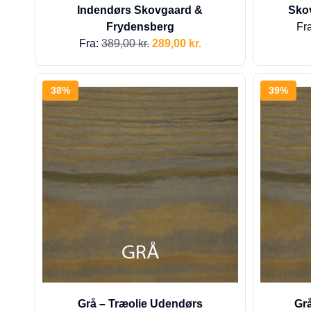
Indendørs Skovgaard &
Sko
Frydensberg
Fr
Fra:
389,00
kr.
289,00
kr.
38%
39%
Grå – Træolie Udendørs
Grå