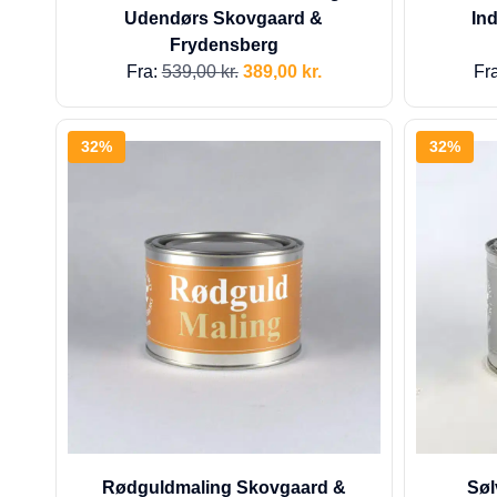
Udendørs Skovgaard &
In
Frydensberg
Fra:
539,00
kr.
389,00
kr.
Fr
32%
32%
Rødguldmaling Skovgaard &
Søl