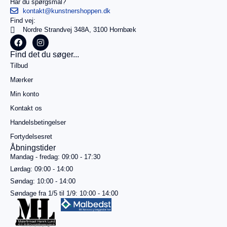
Har du spørgsmål?
kontakt@kunstnershoppen.dk
Find vej:
I
0,00
kr.
Nordre Strandvej 348A, 3100 Hornbæk
alt
Køb for
Find det du søger...
499,00
kr.
Tilbud
mere for
gratis
Mærker
fragt
Min konto
Gå til
betaling
Kontakt os
Handelsbetingelser
Se
kurv
Fortydelsesret
Åbningstider
Mandag - fredag: 09:00 - 17:30
Lørdag: 09:00 - 14:00
Søndag: 10:00 - 14:00
Søndage fra 1/5 til 1/9: 10:00 - 14:00