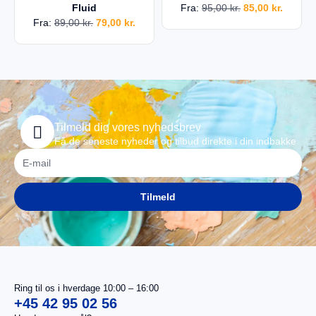
Fluid
Fra:
95,00
kr.
85,00
kr.
Fra:
89,00
kr.
79,00
kr.
Tilmeld dig vores nyhedsbrev
Få de seneste nyheder og tilbud direkte i din indbakke
Tilmeld
Ring til os i hverdage 10:00 – 16:00
+45 42 95 02 56