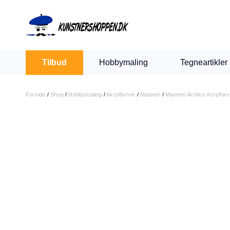
Indkøbskurv
Levering 1-2 hverdage
30 dages retur
Tilbud
Hobbymaling
Tegneartikler
Din kurv er tom.
Forside
/
Shop
/
Hobbymaling
/
Akrylfarver
/
Maimeri
/
Maimeri Acrilico Acrylfar