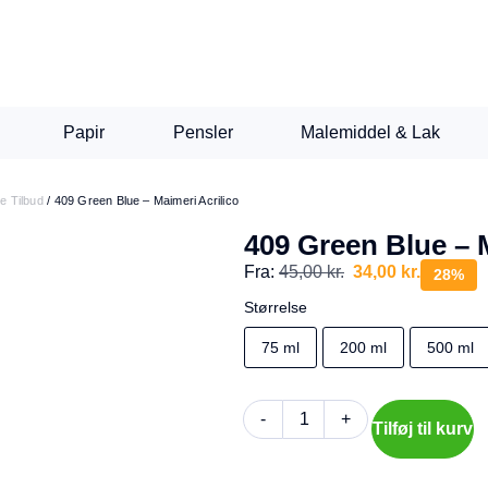
Papir
Pensler
Malemiddel & Lak
ve Tilbud
/
409 Green Blue – Maimeri Acrilico
409 Green Blue – 
Fra:
45,00
kr.
34,00
kr.
28%
Størrelse
75 ml
200 ml
500 ml
-
+
Tilføj til kurv