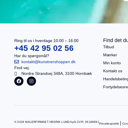
I alt
0,00
kr.
Køb for
499,00
kr.
mere for gratis fragt
Gå til betaling
Find det du
Ring til os i hverdage 10:00 – 16:00
Se kurv
+45 42 95 02 56
Tilbud
Mærker
Har du spørgsmål?
kontakt@kunstnershoppen.dk
Min konto
Find vej:
Kontakt os
Nordre Strandvej 348A, 3100 Hornbæk
Handelsbetin
Fortydelsesre
© 2026 MALERFIRMAET HENRIK LUND ApS.
CVR: 26189691
|
Privatlivspolitik
Cook