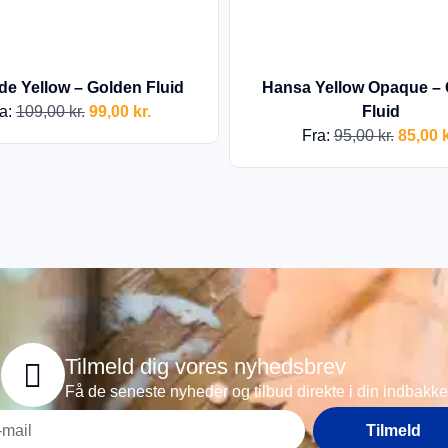
ide Yellow – Golden Fluid
Hansa Yellow Opaque –
a:
109,00
kr.
99,00
kr.
Fluid
Fra:
95,00
kr.
85,00
k
Tilmeld dig vores nyhedsbrev
Få de seneste nyheder og tilbud direkte i din indbakke
Tilmeld