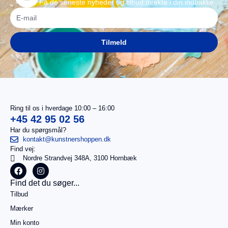
Få de seneste nyheder og tilbud direkte i din indbakke
Tilmeld
Ring til os i hverdage 10:00 – 16:00
+45 42 95 02 56
Har du spørgsmål?
kontakt@kunstnershoppen.dk
Find vej:
I
0,00
kr.
Nordre Strandvej 348A, 3100 Hornbæk
alt
Køb for
Find det du søger...
499,00
kr.
Tilbud
mere for
gratis
Mærker
fragt
Min konto