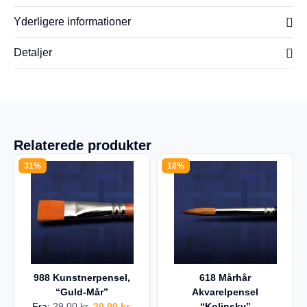
Yderligere informationer
Detaljer
Relaterede produkter
31%
18%
988 Kunstnerpensel,
618 Mårhår
“Guld-Mår”
Akvarelpensel
Fra:
29,00
kr.
20,00
kr.
“Kolinsky”