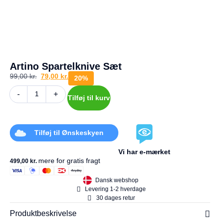
a
g
e
s
r
e
t
Artino Spartelknive Sæt
u
r
99,00
kr.
79,00
kr.
20%
Din
-
+
Tilføj til kurv
kurv
er
tom.
Tilføj til Ønskeskyen
Vi har e-mærket
mere for gratis fragt
499,00
kr.
Dansk webshop
Levering 1-2 hverdage
30 dages retur
Produktbeskrivelse