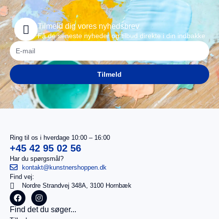
Tilmeld dig vores nyhedsbrev
Få de seneste nyheder og tilbud direkte i din indbakke
Tilmeld
Ring til os i hverdage 10:00 – 16:00
+45 42 95 02 56
Har du spørgsmål?
kontakt@kunstnershoppen.dk
Find vej:
I
0,00
kr.
Nordre Strandvej 348A, 3100 Hornbæk
alt
Køb for
Find det du søger...
499,00
kr.