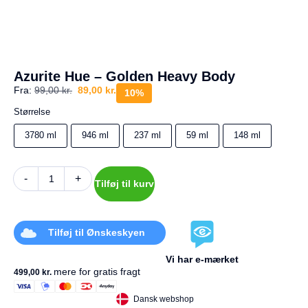
a
g
e
s
r
e
Azurite Hue – Golden Heavy Body
t
Fra:
99,00
kr.
89,00
kr.
u
10%
r
Størrelse
Din
3780 ml
946 ml
237 ml
59 ml
148 ml
kurv
er
tom.
-
+
Tilføj til kurv
Tilføj til Ønskeskyen
Vi har e-mærket
mere for gratis fragt
499,00
kr.
Dansk webshop