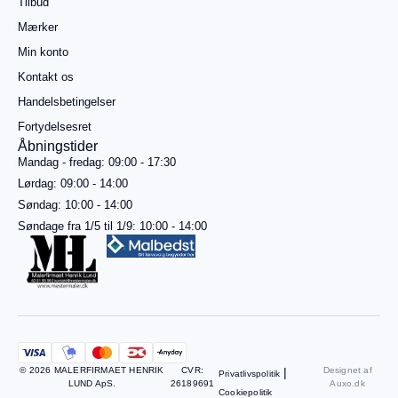
Tilbud
mere for
gratis
Mærker
fragt
Min konto
Gå til
betaling
Kontakt os
Handelsbetingelser
Se
kurv
Fortydelsesret
Åbningstider
Mandag - fredag: 09:00 - 17:30
Lørdag: 09:00 - 14:00
Søndag: 10:00 - 14:00
Søndage fra 1/5 til 1/9: 10:00 - 14:00
© 2026 MALERFIRMAET HENRIK
CVR:
|
Designet af
Privatlivspolitik
LUND ApS.
26189691
Auxo.dk
Cookiepolitik