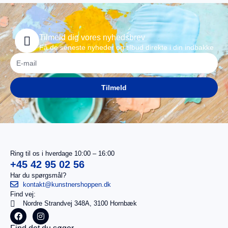
Tilmeld dig vores nyhedsbrev
Få de seneste nyheder og tilbud direkte i din indbakke
Tilmeld
Ring til os i hverdage 10:00 – 16:00
+45 42 95 02 56
Har du spørgsmål?
kontakt@kunstnershoppen.dk
Find vej:
I
0,00
kr.
Nordre Strandvej 348A, 3100 Hornbæk
alt
Køb for