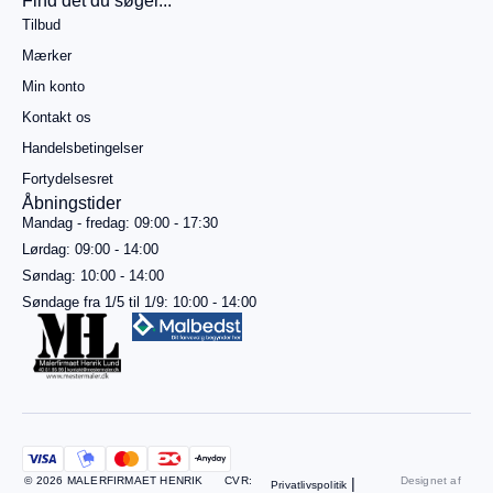
Find det du søger...
499,00
kr.
Tilbud
mere for
gratis
Mærker
fragt
Min konto
Gå til
betaling
Kontakt os
Handelsbetingelser
Se
kurv
Fortydelsesret
Åbningstider
Mandag - fredag: 09:00 - 17:30
Lørdag: 09:00 - 14:00
Søndag: 10:00 - 14:00
Søndage fra 1/5 til 1/9: 10:00 - 14:00
© 2026 MALERFIRMAET HENRIK
CVR:
|
Designet af
Privatlivspolitik