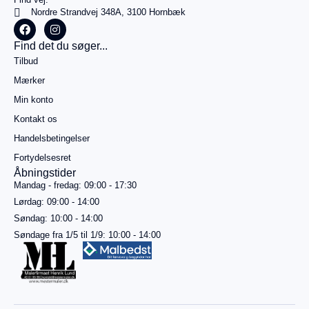
I
0,00
kr.
Nordre Strandvej 348A, 3100 Hornbæk
alt
Køb for
Find det du søger...
499,00
kr.
Tilbud
mere for
gratis
Mærker
fragt
Min konto
Gå til
betaling
Kontakt os
Handelsbetingelser
Se
kurv
Fortydelsesret
Åbningstider
Mandag - fredag: 09:00 - 17:30
Lørdag: 09:00 - 14:00
Søndag: 10:00 - 14:00
Søndage fra 1/5 til 1/9: 10:00 - 14:00