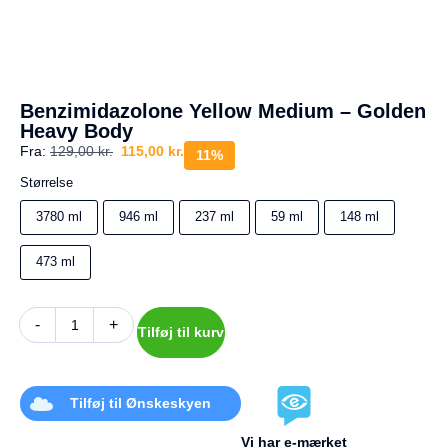
a
g
e
s
r
e
Benzimidazolone Yellow Medium – Golden
t
Heavy Body
u
r
Fra:
129,00
kr.
115,00
kr.
11%
Størrelse
Din
kurv
3780 ml
946 ml
237 ml
59 ml
148 ml
er
tom.
473 ml
-
+
Tilføj til kurv
Tilføj til Ønskeskyen
Vi har e-mærket