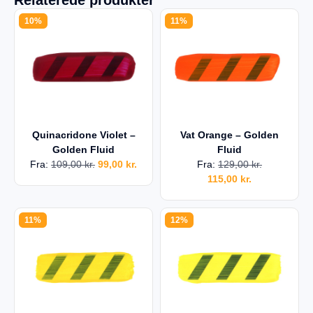
10%
11%
Quinacridone Violet –
Vat Orange – Golden
Golden Fluid
Fluid
Fra:
109,00
kr.
99,00
kr.
Fra:
129,00
kr.
115,00
kr.
11%
12%