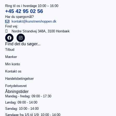
Ring til os i hverdage 10:00 – 16:00
+45 42 95 02 56
Har du spørgsmål?
kontakt@kunstnershoppen.dk
Find vej:
I
0,00
kr.
Nordre Strandvej 348A, 3100 Hornbæk
alt
Køb for
Find det du søger...
499,00
kr.
Tilbud
mere for
gratis
Mærker
fragt
Min konto
Gå til
betaling
Kontakt os
Handelsbetingelser
Se
kurv
Fortydelsesret
Åbningstider
Mandag - fredag: 09:00 - 17:30
Lørdag: 09:00 - 14:00
Søndag: 10:00 - 14:00
Søndage fra 1/5 til 1/9: 10:00 - 14:00