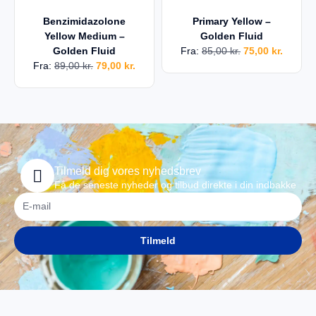
Benzimidazolone
Primary Yellow –
Yellow Medium –
Golden Fluid
Golden Fluid
Fra:
85,00
kr.
75,00
kr.
Fra:
89,00
kr.
79,00
kr.
Tilmeld dig vores nyhedsbrev
Få de seneste nyheder og tilbud direkte i din indbakke
Tilmeld