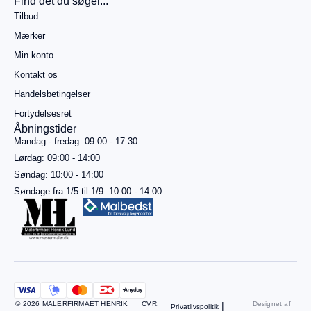
Find det du søger...
499,00
kr.
Tilbud
mere for
gratis
Mærker
fragt
Min konto
Gå til
betaling
Kontakt os
Handelsbetingelser
Se
kurv
Fortydelsesret
Åbningstider
Mandag - fredag: 09:00 - 17:30
Lørdag: 09:00 - 14:00
Søndag: 10:00 - 14:00
Søndage fra 1/5 til 1/9: 10:00 - 14:00
© 2026 MALERFIRMAET HENRIK
CVR:
|
Designet af
Privatlivspolitik