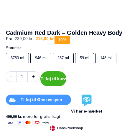
a
g
e
s
r
e
Cadmium Red Dark – Golden Heavy Body
t
Fra:
239,00
kr.
215,00
kr.
u
10%
r
Størrelse
Din
3780 ml
946 ml
237 ml
59 ml
148 ml
kurv
er
tom.
-
+
Tilføj til kurv
Tilføj til Ønskeskyen
Vi har e-mærket
mere for gratis fragt
499,00
kr.
Dansk webshop