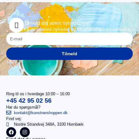
Tilmeld dig vores nyhedsbrev
Få de seneste nyheder og tilbud direkte i din indbakke
Tilmeld
Ring til os i hverdage 10:00 – 16:00
+45 42 95 02 56
Har du spørgsmål?
kontakt@kunstnershoppen.dk
Find vej:
I
0,00
kr.
Nordre Strandvej 348A, 3100 Hornbæk
alt
Køb for