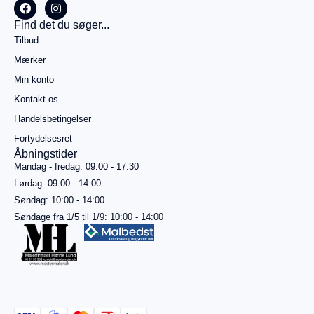
alt
Køb for
Find det du søger...
499,00
kr.
Tilbud
mere for
gratis
Mærker
fragt
Min konto
Gå til
betaling
Kontakt os
Handelsbetingelser
Se
kurv
Fortydelsesret
Åbningstider
Mandag - fredag: 09:00 - 17:30
Lørdag: 09:00 - 14:00
Søndag: 10:00 - 14:00
Søndage fra 1/5 til 1/9: 10:00 - 14:00