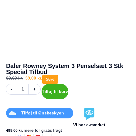
a
g
e
s
r
e
t
u
r
Din
kurv
Daler Rowney System 3 Penselsæt 3 Stk
er
Special Tilbud
tom.
89,00
kr.
39,00
kr.
56%
-
+
Tilføj til kurv
Tilføj til Ønskeskyen
Vi har e-mærket
mere for gratis fragt
499,00
kr.