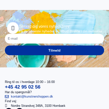
Tilmeld dig vores nyhedsbrev
Få de seneste nyheder og tilbud direkte i din indbakke
Tilmeld
Ring til os i hverdage 10:00 – 16:00
+45 42 95 02 56
Har du spørgsmål?
kontakt@kunstnershoppen.dk
Find vej:
I
0,00
kr.
Nordre Strandvej 348A, 3100 Hornbæk