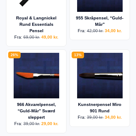
Royal & Langnickel
955 Skråpensel, “Guld-
Rund Essentials
Mår”
Pensel
Fra:
42,00
kr.
34,00
kr.
Fra:
69,00
kr.
49,00
kr.
26%
13%
966 Akvarelpensel,
Kunstnerpensel Miro
“Guld-Mår” Sværd
901 Rund
sleppert
Fra:
39,00
kr.
34,00
kr.
Fra:
39,00
kr.
29,00
kr.