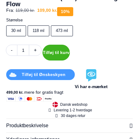
a
Flow
g
Fra:
119,00
kr.
109,00
kr.
10%
e
s
Størrelse
r
e
30 ml
118 ml
473 ml
t
u
r
-
+
Tilføj til kurv
Din
kurv
er
Tilføj til Ønskeskyen
tom.
Vi har e-mærket
mere for gratis fragt
499,00
kr.
Dansk webshop
Levering 1-2 hverdage
30 dages retur
Produktbeskrivelse