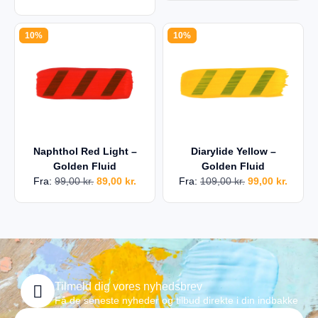
10%
10%
Naphthol Red Light –
Diarylide Yellow –
Golden Fluid
Golden Fluid
Fra:
99,00
kr.
89,00
kr.
Fra:
109,00
kr.
99,00
kr.
Tilmeld dig vores nyhedsbrev
Få de seneste nyheder og tilbud direkte i din indbakke