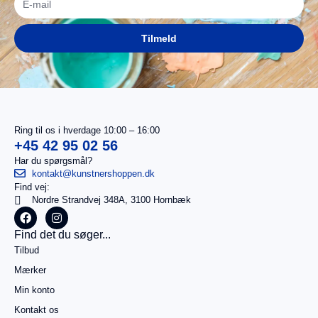
Tilmeld
Ring til os i hverdage 10:00 – 16:00
+45 42 95 02 56
Har du spørgsmål?
kontakt@kunstnershoppen.dk
Find vej:
I
0,00
kr.
Nordre Strandvej 348A, 3100 Hornbæk
alt
Køb for
Find det du søger...
499,00
kr.
Tilbud
mere for
gratis
Mærker
fragt
Min konto
Gå til
betaling
Kontakt os