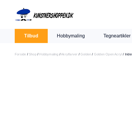
Indkøbskurv
Levering 1-2 hverdage
30 dages retur
Tilbud
Hobbymaling
Tegneartikler
Din kurv er tom.
Forside
/
Shop
/
Hobbymaling
/
Akrylfarver
/
Golden
/
Golden Open Acryl
/
Irid