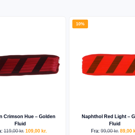
10%
in Crimson Hue – Golden
Naphthol Red Light – 
Fluid
Fluid
a:
119,00
kr.
109,00
kr.
Fra:
99,00
kr.
89,00
k