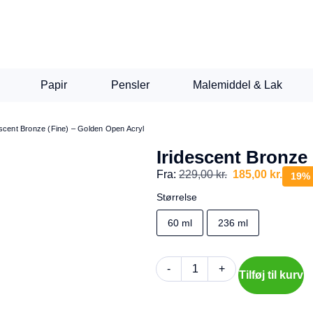
Papir
Pensler
Malemiddel & Lak
escent Bronze (Fine) – Golden Open Acryl
Iridescent Bronze
Fra:
229,00
kr.
185,00
kr.
19%
Størrelse
60 ml
236 ml
-
+
Tilføj til kurv