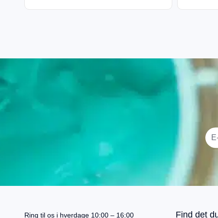
I alt
0,00
kr.
Køb for
499,00
kr.
mere for gratis fragt
Gå til betaling
Find det du
Ring til os i hverdage 10:00 – 16:00