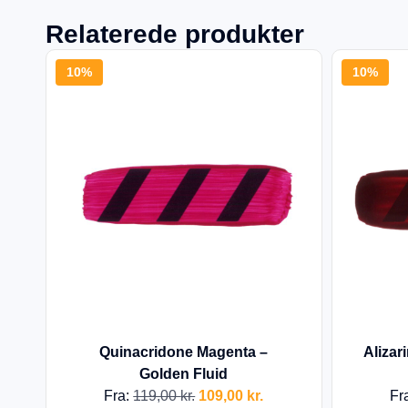
Relaterede produkter
10%
10%
Quinacridone Magenta –
Alizar
Golden Fluid
Fra:
119,00
kr.
109,00
kr.
Fr