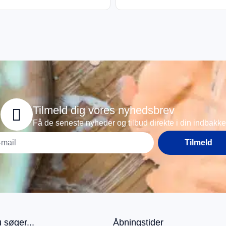
Tilmeld dig vores nyhedsbrev
Få de seneste nyheder og tilbud direkte i din indbakke
Tilmeld
 søger...
Åbningstider