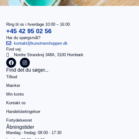
Ring til os i hverdage 10:00 – 16:00
+45 42 95 02 56
Har du spørgsmål?
kontakt@kunstnershoppen.dk
Find vej:
I
0,00
kr.
Nordre Strandvej 348A, 3100 Hornbæk
alt
Køb for
Find det du søger...
499,00
kr.
Tilbud
mere for
gratis
Mærker
fragt
Min konto
Gå til
betaling
Kontakt os
Handelsbetingelser
Se
kurv
Fortydelsesret
Åbningstider
Mandag - fredag: 09:00 - 17:30