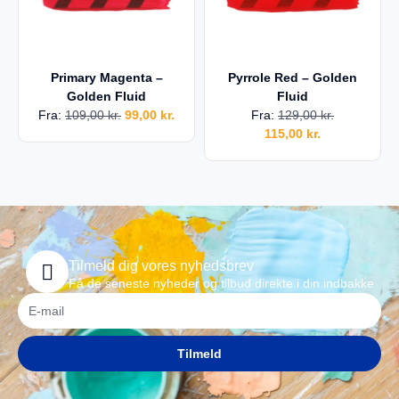
Primary Magenta –
Pyrrole Red – Golden
Golden Fluid
Fluid
Fra:
109,00
kr.
99,00
kr.
Fra:
129,00
kr.
115,00
kr.
Tilmeld dig vores nyhedsbrev
Få de seneste nyheder og tilbud direkte i din indbakke
Tilmeld