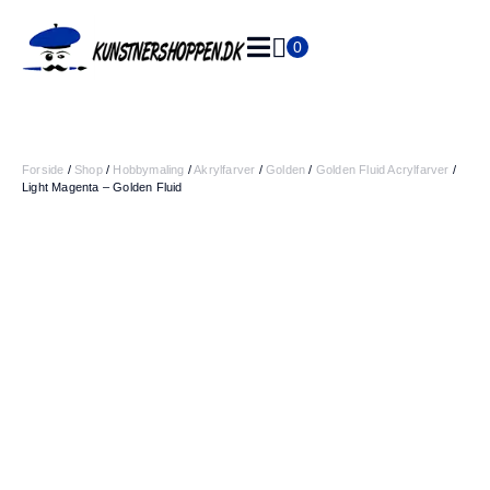
0
Indkøbskurv
L
e
v
e
ri
Forside
/
Shop
/
Hobbymaling
/
Akrylfarver
/
Golden
/
Golden Fluid Acrylfarver
/
n
Light Magenta – Golden Fluid
g
1
-
2
h
v
e
r
d
a
g
e
3
0
d