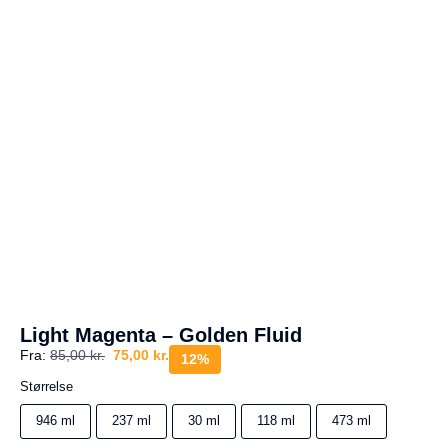
a
g
e
s
r
e
t
u
r
Din
kurv
er
tom.
Light Magenta – Golden Fluid
Fra:
85,00
kr.
75,00
kr.
12%
Størrelse
946 ml
237 ml
30 ml
118 ml
473 ml