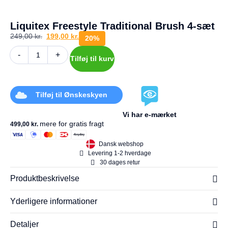
a
g
e
Liquitex Freestyle Traditional Brush 4-sæt
s
249,00
kr.
199,00
kr.
20%
r
e
-
+
t
Tilføj til kurv
u
r
Tilføj til Ønskeskyen
Din
kurv
Vi har e-mærket
er
mere for gratis fragt
499,00
kr.
tom.
Dansk webshop
Levering 1-2 hverdage
30 dages retur
Produktbeskrivelse
Yderligere informationer
Detaljer