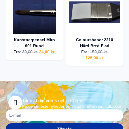
Kunstnerpensel Miro
Colourshaper 2210
901 Rund
Hård Bred Flad
Fra:
39,00
kr.
34,00
kr.
Fra:
159,00
kr.
125,00
kr.
Tilmeld dig vores nyhedsbrev
Få de seneste nyheder og tilbud direkte i din indbakke