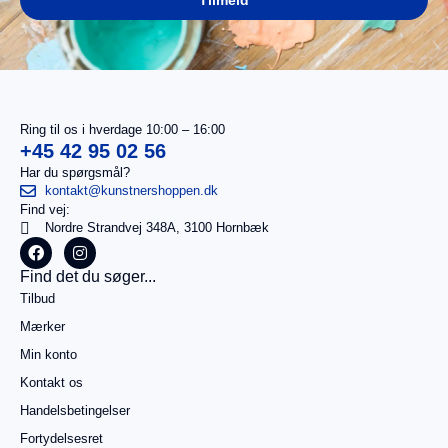
Tilmeld
Ring til os i hverdage 10:00 – 16:00
+45 42 95 02 56
Har du spørgsmål?
kontakt@kunstnershoppen.dk
Find vej:
I
0,00
kr.
Nordre Strandvej 348A, 3100 Hornbæk
alt
Køb for
Find det du søger...
499,00
kr.
Tilbud
mere for
gratis
Mærker
fragt
Min konto
Gå til
betaling
Kontakt os
Handelsbetingelser
Se
kurv
Fortydelsesret