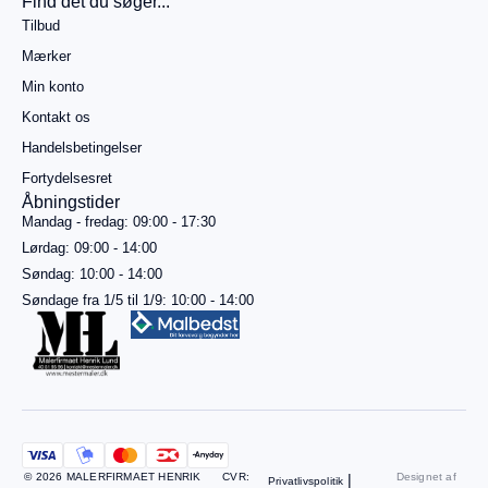
Find det du søger...
499,00
kr.
Tilbud
mere for
gratis
Mærker
fragt
Min konto
Gå til
betaling
Kontakt os
Handelsbetingelser
Se
kurv
Fortydelsesret
Åbningstider
Mandag - fredag: 09:00 - 17:30
Lørdag: 09:00 - 14:00
Søndag: 10:00 - 14:00
Søndage fra 1/5 til 1/9: 10:00 - 14:00
© 2026 MALERFIRMAET HENRIK
CVR:
|
Designet af
Privatlivspolitik