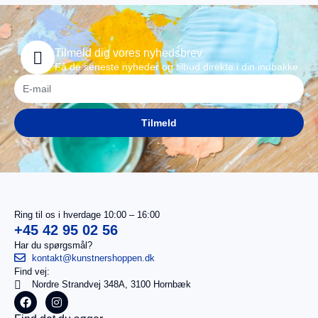
Tilmeld dig vores nyhedsbrev
Få de seneste nyheder og tilbud direkte i din indbakke
Tilmeld
Ring til os i hverdage 10:00 – 16:00
+45 42 95 02 56
Har du spørgsmål?
kontakt@kunstnershoppen.dk
Find vej:
I
0,00
kr.
Nordre Strandvej 348A, 3100 Hornbæk
alt
Køb for