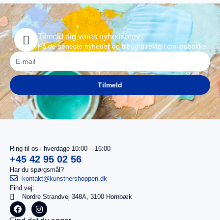
Tilmeld dig vores nyhedsbrev
Få de seneste nyheder og tilbud direkte i din indbakke
Tilmeld
Ring til os i hverdage 10:00 – 16:00
+45 42 95 02 56
Har du spørgsmål?
kontakt@kunstnershoppen.dk
Find vej:
I
0,00
kr.
Nordre Strandvej 348A, 3100 Hornbæk
alt
Køb for