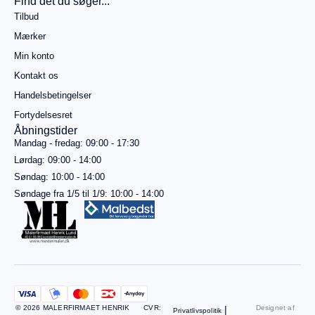
Find det du søger...
499,00
kr.
Tilbud
mere for
gratis
Mærker
fragt
Min konto
Gå til
betaling
Kontakt os
Handelsbetingelser
Se
kurv
Fortydelsesret
Åbningstider
Mandag - fredag: 09:00 - 17:30
Lørdag: 09:00 - 14:00
Søndag: 10:00 - 14:00
Søndage fra 1/5 til 1/9: 10:00 - 14:00
© 2026 MALERFIRMAET HENRIK
CVR:
|
Designet af
Privatlivspolitik