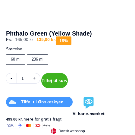
a
g
e
s
r
e
Phthalo Green (Yellow Shade)
t
Fra:
165,00
kr.
135,00
kr.
u
18%
r
Størrelse
Din
60 ml
236 ml
kurv
er
tom.
-
+
Tilføj til kurv
Tilføj til Ønskeskyen
Vi har e-mærket
mere for gratis fragt
499,00
kr.
Dansk webshop