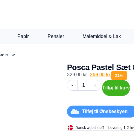
Papir
Pensler
Malemiddel & Lak
 Stk PC-5M
Posca Pastel Sæt
329,00
kr.
259,00
kr.
21%
-
+
Tilføj til kurv
Tilføj til Ønskeskyen
Dansk webshop
Levering 1-2 h