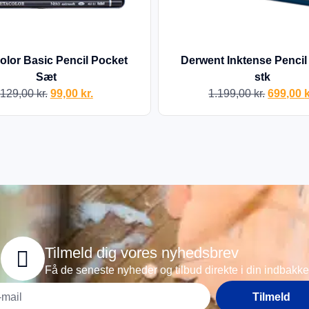
olor Basic Pencil Pocket
Derwent Inktense Pencil
Sæt
stk
129,00
kr.
99,00
kr.
1.199,00
kr.
699,00
k
Tilmeld dig vores nyhedsbrev
Få de seneste nyheder og tilbud direkte i din indbakke
Tilmeld