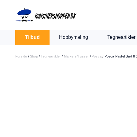
Indkøbskurv
Levering 1-2 hverdage
30 dages retur
Tilbud
Hobbymaling
Tegneartikler
Din kurv er tom.
Forside
/
Shop
/
Tegneartikler
/
Markers/Tusser
/
Posca
/
Posca Pastel Sæt 8