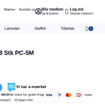
Bliv medlem
Log ind
Mærker
Kontakt os
Og få fordele!
Allerede medlem?
Lærreder
Staffeli
Tilbehør
0
 8 Stk PC-5M
Vi har e-mærket
mere for gratis fragt
499,00
kr.
verdage
30 dages retur