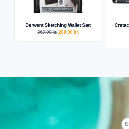
Derwent Sketching Wallet Sæt
Cretac
369,00
kr.
289,00
kr.