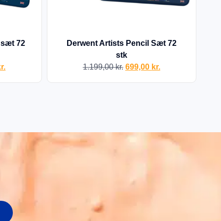
 sæt 72
Derwent Artists Pencil Sæt 72
stk
r.
1.199,00
kr.
699,00
kr.