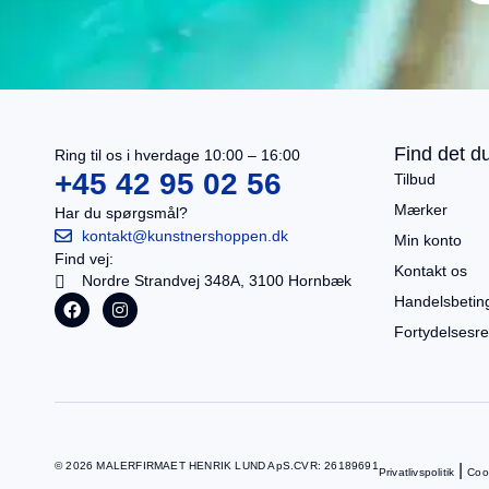
I alt
0,00
kr.
Køb for
499,00
kr.
mere for gratis fragt
Gå til betaling
Find det du
Ring til os i hverdage 10:00 – 16:00
Se kurv
+45 42 95 02 56
Tilbud
Mærker
Har du spørgsmål?
kontakt@kunstnershoppen.dk
Min konto
Find vej:
Kontakt os
Nordre Strandvej 348A, 3100 Hornbæk
Handelsbetin
Fortydelsesre
© 2026 MALERFIRMAET HENRIK LUND ApS.
CVR: 26189691
|
Privatlivspolitik
Cook