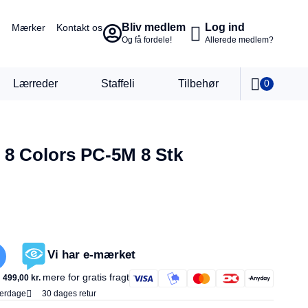
Bliv medlem
Log ind
Mærker
Kontakt os
Og få fordele!
Allerede medlem?
Lærreder
Staffeli
Tilbehør
0
 8 Colors PC-5M 8 Stk
Vi har e-mærket
mere for gratis fragt
499,00
kr.
verdage
30 dages retur