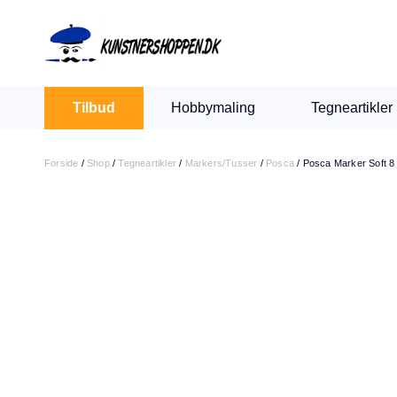
Indkøbskurv
Levering 1-2 hverdage
30 dages retur
Tilbud
Hobbymaling
Tegneartikler
Din kurv er tom.
Forside
/
Shop
/
Tegneartikler
/
Markers/Tusser
/
Posca
/
Posca Marker Soft 8