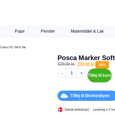
Papir
Pensler
Malemiddel & Lak
 Colors PC-5M 8 Stk
Posca Marker Soft
329,00
kr.
259,00
kr.
21%
-
+
Tilføj til kurv
Tilføj til Ønskeskyen
Dansk webshop
Levering 1-2 h