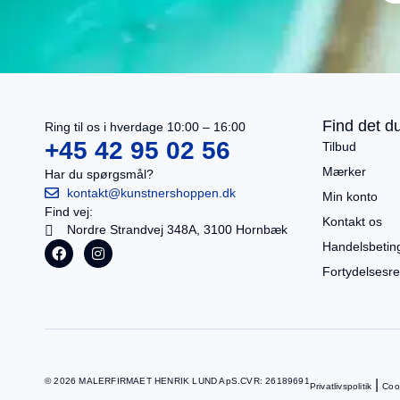
I alt
0,00
kr.
Køb for
499,00
kr.
mere for gratis fragt
Gå til betaling
Find det du
Ring til os i hverdage 10:00 – 16:00
Se kurv
+45 42 95 02 56
Tilbud
Mærker
Har du spørgsmål?
kontakt@kunstnershoppen.dk
Min konto
Find vej:
Kontakt os
Nordre Strandvej 348A, 3100 Hornbæk
Handelsbetin
Fortydelsesre
© 2026 MALERFIRMAET HENRIK LUND ApS.
CVR: 26189691
|
Privatlivspolitik
Cook