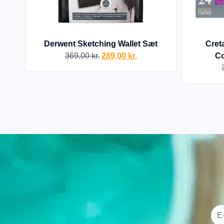
Derwent Sketching Wallet Sæt
Cret
369,00
kr.
289,00
kr.
Co