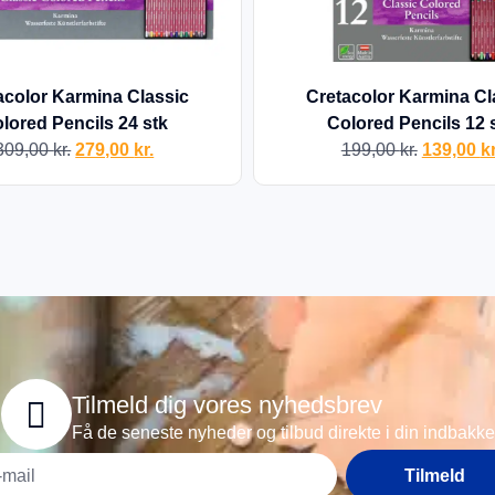
acolor Karmina Classic
Cretacolor Karmina Cl
lored Pencils 24 stk
Colored Pencils 12 
309,00
kr.
279,00
kr.
199,00
kr.
139,00
kr
Tilmeld dig vores nyhedsbrev
Få de seneste nyheder og tilbud direkte i din indbakke
Tilmeld