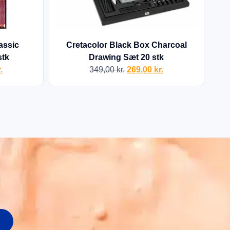
assic
Cretacolor Black Box Charcoal
stk
Drawing Sæt 20 stk
.
349,00
kr.
269,00
kr.