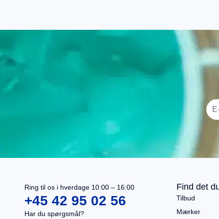
I alt
0,00
kr.
Køb for
499,00
kr.
mere for gratis fragt
Gå til betaling
Find det du
Ring til os i hverdage 10:00 – 16:00
Se kurv
+45 42 95 02 56
Tilbud
Mærker
Har du spørgsmål?