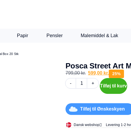
Papir
Pensler
Malemiddel & Lak
al Box 20 Stk
Posca Street Art M
799,00
kr.
599,00
kr.
25%
-
+
Tilføj til kurv
Tilføj til Ønskeskyen
Dansk webshop
Levering 1-2 h