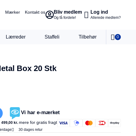
Bliv medlem
Log ind
Mærker
Kontakt os
Og få fordele!
Allerede medlem?
Lærreder
Staffeli
Tilbehør
0
etal Box 20 Stk
Vi har e-mærket
mere for gratis fragt
499,00
kr.
verdage
30 dages retur