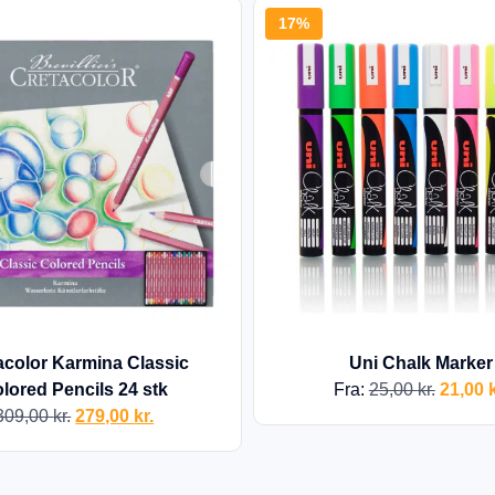
17%
acolor Karmina Classic
Uni Chalk Marker
lored Pencils 24 stk
Fra:
25,00
kr.
21,00
k
309,00
kr.
279,00
kr.