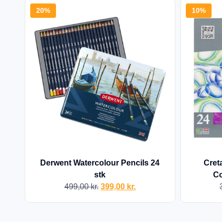
20%
10%
Derwent Watercolour Pencils 24
Cret
stk
Co
499,00
kr.
399,00
kr.