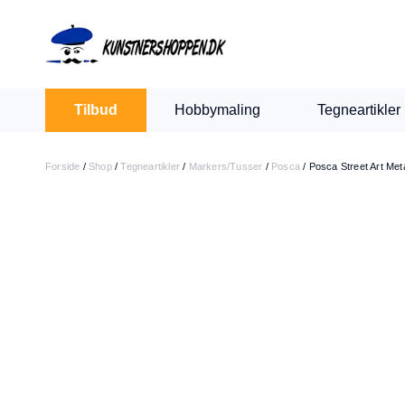
Indkøbskurv
Levering 1-2 hverdage
30 dages retur
Tilbud
Hobbymaling
Tegneartikler
Din kurv er tom.
Forside
/
Shop
/
Tegneartikler
/
Markers/Tusser
/
Posca
/
Posca Street Art Met