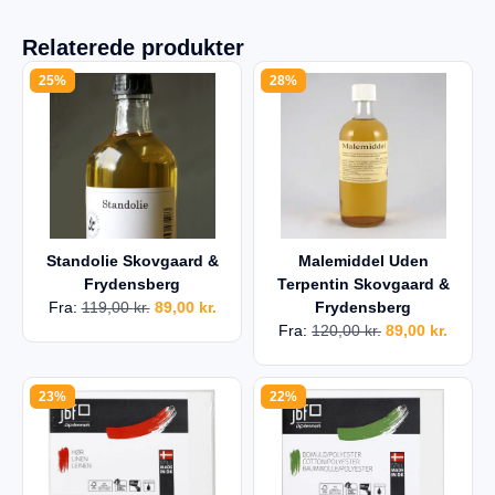
Relaterede produkter
25%
28%
Standolie Skovgaard &
Malemiddel Uden
Frydensberg
Terpentin Skovgaard &
Fra:
119,00
kr.
89,00
kr.
Frydensberg
Fra:
120,00
kr.
89,00
kr.
23%
22%