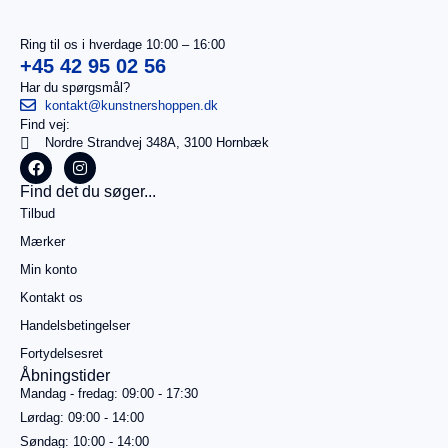
Ring til os i hverdage 10:00 – 16:00
+45 42 95 02 56
Har du spørgsmål?
kontakt@kunstnershoppen.dk
Find vej:
I
0,00
kr.
Nordre Strandvej 348A, 3100 Hornbæk
alt
Køb for
Find det du søger...
499,00
kr.
Tilbud
mere for
gratis
Mærker
fragt
Min konto
Gå til
betaling
Kontakt os
Handelsbetingelser
Se
kurv
Fortydelsesret
Åbningstider
Mandag - fredag: 09:00 - 17:30
Lørdag: 09:00 - 14:00
Søndag: 10:00 - 14:00