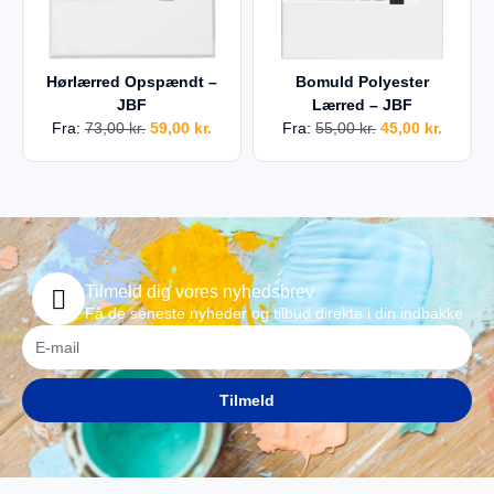
Hørlærred Opspændt –
Bomuld Polyester
JBF
Lærred – JBF
Fra:
73,00
kr.
59,00
kr.
Fra:
55,00
kr.
45,00
kr.
Tilmeld dig vores nyhedsbrev
Få de seneste nyheder og tilbud direkte i din indbakke
Tilmeld