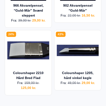
966 Akvarelpensel,
902 Akvarelpensel
“Guld-Mår” Sværd
“Guld-Mår”
sleppert
Fra:
22,00
kr.
16,50
kr.
Fra:
39,00
kr.
29,00
kr.
24%
43%
Colourshaper 2210
Colourshaper 1205,
Hård Bred Flad
hård vinkel kegle
Fra:
159,00
kr.
Fra:
49,00
kr.
29,00
kr.
125,00
kr.