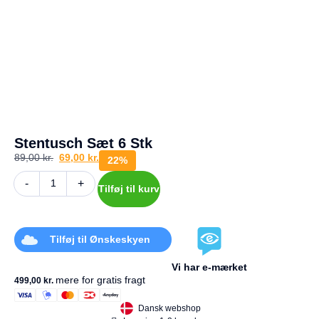
a
g
e
s
r
e
t
u
r
Din
Stentusch Sæt 6 Stk
kurv
89,00
kr.
69,00
kr.
22%
er
tom.
-
+
Tilføj til kurv
Tilføj til Ønskeskyen
Vi har e-mærket
mere for gratis fragt
499,00
kr.
Dansk webshop