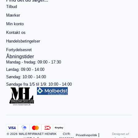
499,00
kr.
Tilbud
mere for
gratis
Mærker
fragt
Min konto
Gå til
betaling
Kontakt os
Handelsbetingelser
Se
kurv
Fortydelsesret
Åbningstider
Mandag - fredag: 09:00 - 17:30
Lørdag: 09:00 - 14:00
Søndag: 10:00 - 14:00
Søndage fra 1/5 til 1/9: 10:00 - 14:00
© 2026 MALERFIRMAET HENRIK
CVR:
|
Designet af
Privatlivspolitik