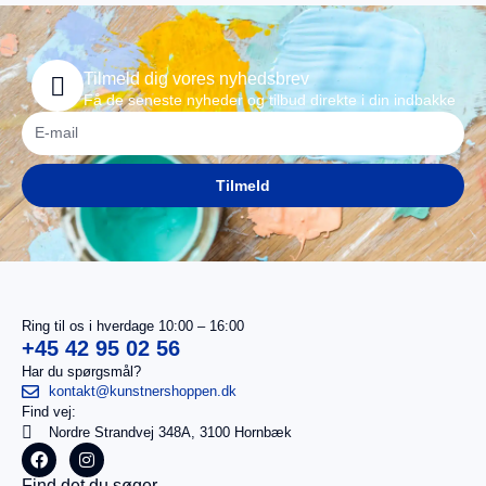
Tilmeld dig vores nyhedsbrev
Få de seneste nyheder og tilbud direkte i din indbakke
Tilmeld
Ring til os i hverdage 10:00 – 16:00
+45 42 95 02 56
Har du spørgsmål?
kontakt@kunstnershoppen.dk
Find vej:
I
0,00
kr.
Nordre Strandvej 348A, 3100 Hornbæk
alt
Køb for
Find det du søger...