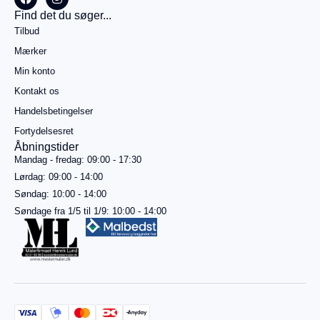
Køb for
Find det du søger...
499,00
kr.
Tilbud
mere for
gratis
Mærker
fragt
Min konto
Gå til
betaling
Kontakt os
Handelsbetingelser
Se
kurv
Fortydelsesret
Åbningstider
Mandag - fredag: 09:00 - 17:30
Lørdag: 09:00 - 14:00
Søndag: 10:00 - 14:00
Søndage fra 1/5 til 1/9: 10:00 - 14:00