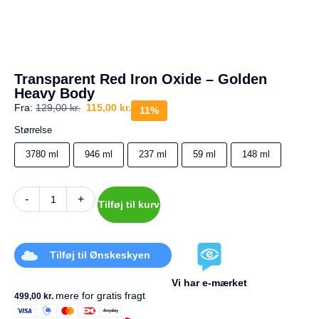
a
g
e
s
r
e
Transparent Red Iron Oxide – Golden
t
Heavy Body
u
r
Fra:
129,00
kr.
115,00
kr.
11%
Størrelse
Din
kurv
3780 ml
946 ml
237 ml
59 ml
148 ml
er
tom.
-
+
Tilføj til kurv
Tilføj til Ønskeskyen
Vi har e-mærket
mere for gratis fragt
499,00
kr.