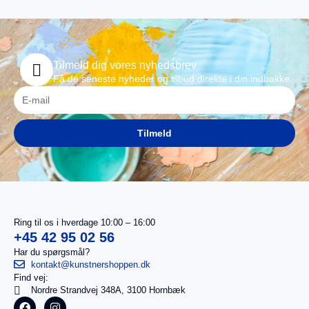
Tilmeld dig vores nyhedsbrev
Få de seneste nyheder og tilbud direkte i din indbakke
Tilmeld
Ring til os i hverdage 10:00 – 16:00
+45 42 95 02 56
Har du spørgsmål?
kontakt@kunstnershoppen.dk
Find vej:
I
0,00
kr.
Nordre Strandvej 348A, 3100 Hornbæk
alt