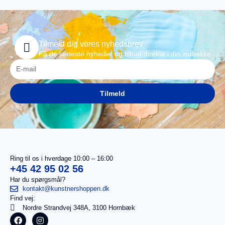
Tilmeld dig vores nyhedsbrev
Få de seneste nyheder og tilbud direkte i din indbakke
Tilmeld
Ring til os i hverdage 10:00 – 16:00
+45 42 95 02 56
Har du spørgsmål?
kontakt@kunstnershoppen.dk
Find vej:
I
0,00
kr.
Nordre Strandvej 348A, 3100 Hornbæk
alt