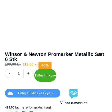
a
g
e
s
r
e
t
u
r
Din
kurv
Winsor & Newton Promarker Metallic Sæt
er
6 Stk
tom.
199,00
kr.
119,00
kr.
40%
-
+
Tilføj til kurv
Tilføj til Ønskeskyen
Vi har e-mærket
mere for gratis fragt
499,00
kr.