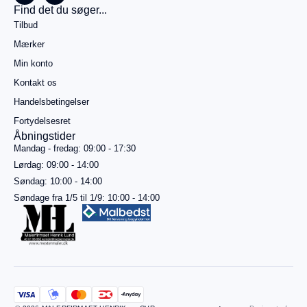
Køb for
Find det du søger...
499,00
kr.
Tilbud
mere for
gratis
Mærker
fragt
Min konto
Gå til
betaling
Kontakt os
Handelsbetingelser
Se
kurv
Fortydelsesret
Åbningstider
Mandag - fredag: 09:00 - 17:30
Lørdag: 09:00 - 14:00
Søndag: 10:00 - 14:00
Søndage fra 1/5 til 1/9: 10:00 - 14:00