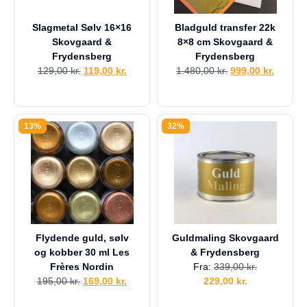
Slagmetal Sølv 16×16
Bladguld transfer 22k
Skovgaard &
8×8 cm Skovgaard &
Frydensberg
Frydensberg
129,00
kr.
119,00
kr.
1.480,00
kr.
999,00
kr.
13%
32%
Flydende guld, sølv
Guldmaling Skovgaard
og kobber 30 ml Les
& Frydensberg
Frères Nordin
Fra:
339,00
kr.
195,00
kr.
169,00
kr.
229,00
kr.