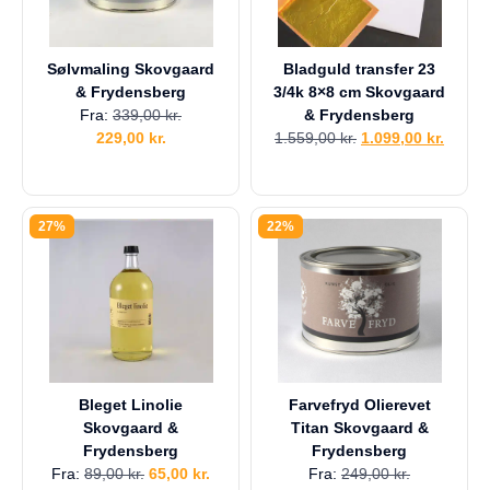
Sølvmaling Skovgaard
Bladguld transfer 23
& Frydensberg
3/4k 8×8 cm Skovgaard
Fra:
339,00
kr.
& Frydensberg
229,00
kr.
1.559,00
kr.
1.099,00
kr.
27%
22%
Bleget Linolie
Farvefryd Olierevet
Skovgaard &
Titan Skovgaard &
Frydensberg
Frydensberg
Fra:
89,00
kr.
65,00
kr.
Fra:
249,00
kr.