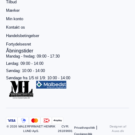
Tilbud
mere for
gratis
Mærker
fragt
Min konto
Gå til
betaling
Kontakt os
Handelsbetingelser
Se
kurv
Fortydelsesret
Åbningstider
Mandag - fredag: 09:00 - 17:30
Lørdag: 09:00 - 14:00
Søndag: 10:00 - 14:00
Søndage fra 1/5 til 1/9: 10:00 - 14:00
© 2026 MALERFIRMAET HENRIK
CVR:
|
Designet af
Privatlivspolitik
LUND ApS.
26189691
Auxo.dk
Cookiepolitik