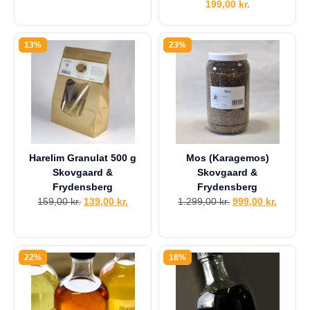
199,00
kr.
13%
23%
Harelim Granulat 500 g
Mos (Karagemos)
Skovgaard &
Skovgaard &
Frydensberg
Frydensberg
159,00
kr.
139,00
kr.
1.299,00
kr.
999,00
kr.
22%
18%