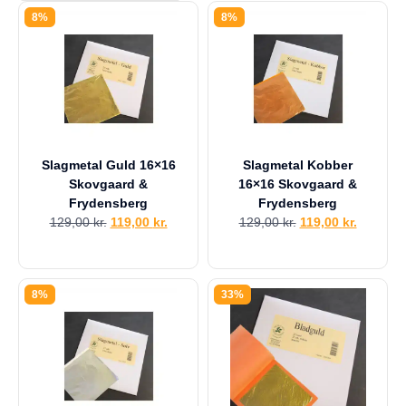
a
8%
8%
g
e
s
r
e
t
u
r
Slagmetal Guld 16×16
Slagmetal Kobber
Din
Skovgaard &
16×16 Skovgaard &
kurv
Frydensberg
Frydensberg
er
129,00
kr.
119,00
kr.
129,00
kr.
119,00
kr.
tom.
8%
33%