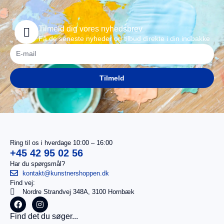
Tilmeld dig vores nyhedsbrev
Få de seneste nyheder og tilbud direkte i din indbakke
Tilmeld
Ring til os i hverdage 10:00 – 16:00
+45 42 95 02 56
Har du spørgsmål?
kontakt@kunstnershoppen.dk
Find vej:
I
0,00
kr.
Nordre Strandvej 348A, 3100 Hornbæk
alt
Køb for
Find det du søger...
499,00
kr.