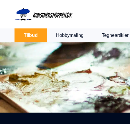
Indkøbskurv
Levering 1-2 hverdage
30 dages retur
Tilbud
Hobbymaling
Tegneartikler
Din kurv er tom.