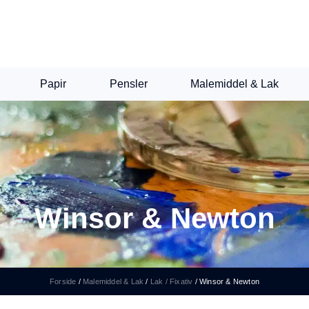
Papir
Pensler
Malemiddel & Lak
Winsor & Newton
Forside
/
Malemiddel & Lak
/
Lak / Fixativ
/
Winsor & Newton