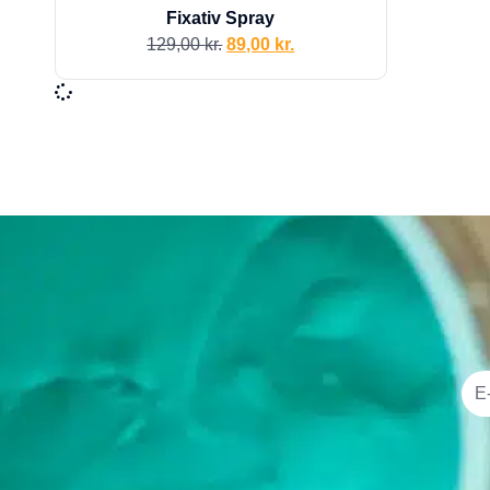
Fixativ Spray
129,00
kr.
89,00
kr.
I alt
0,00
kr.
Køb for
499,00
kr.
mere for gratis fragt