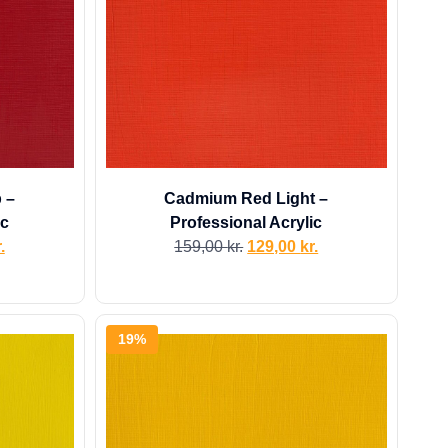
 –
Cadmium Red Light –
ic
Professional Acrylic
.
159,00
kr.
129,00
kr.
19%