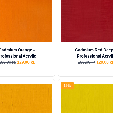
Cadmium Orange –
Cadmium Red Deep
rofessional Acrylic
Professional Acryl
159,00
kr.
129,00
kr.
159,00
kr.
129,00
kr
19%