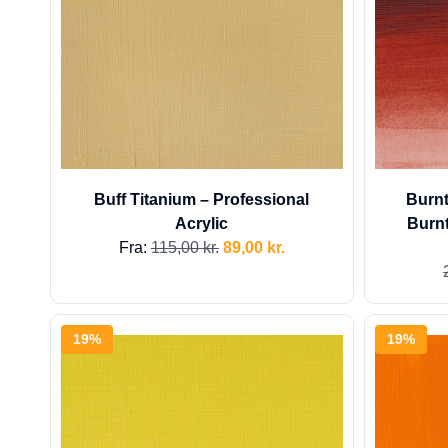
Buff Titanium – Professional
Burnt
Acrylic
Burnt
Fra:
115,00
kr.
89,00
kr.
19%
19%