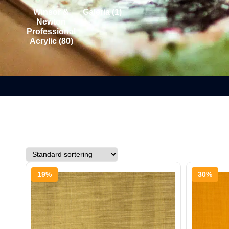
Winsor &
Galeria
(1)
Newton
Professional
Acrylic
(80)
19%
30%