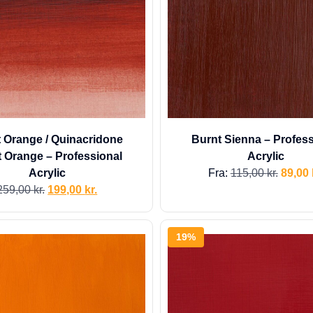
 Orange / Quinacridone
Burnt Sienna – Profess
 Orange – Professional
Acrylic
Acrylic
Fra:
115,00
kr.
89,00
259,00
kr.
199,00
kr.
19%