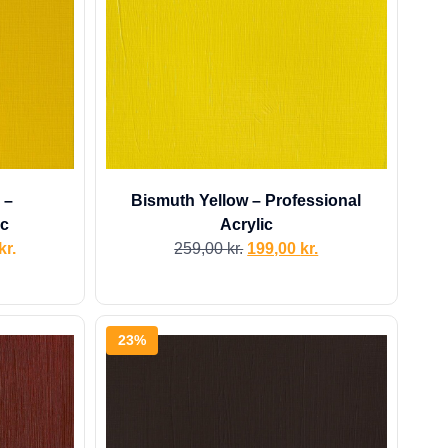
 –
Bismuth Yellow – Professional
ic
Acrylic
kr.
259,00
kr.
199,00
kr.
23%