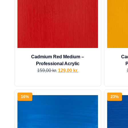
Cadmium Red Medium –
Ca
Professional Acrylic
P
159,00
kr.
129,00
kr.
16%
23%