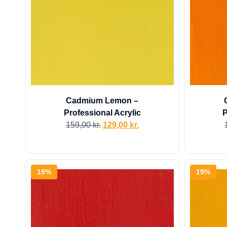
Cadmium Lemon –
Professional Acrylic
P
159,00
kr.
129,00
kr.
19%
19%