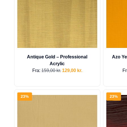
Antique Gold – Professional
Azo Ye
Acrylic
Fra:
159,00
kr.
129,00
kr.
Fr
23%
23%