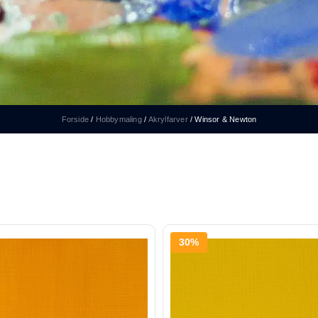
Forside
/
Hobbymaling
/
Akrylfarver
/
Winsor & Newton
30%