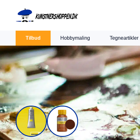
Indkøbskurv
Levering 1-2 hverdage
30 dages retur
Tilbud
Hobbymaling
Tegneartikler
Din kurv er tom.