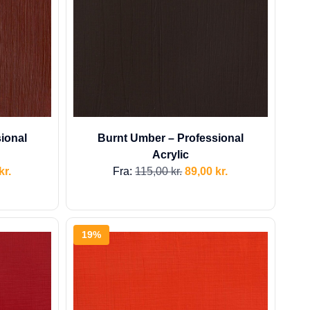
ional
Burnt Umber – Professional
Acrylic
kr.
Fra:
115,00
kr.
89,00
kr.
19%