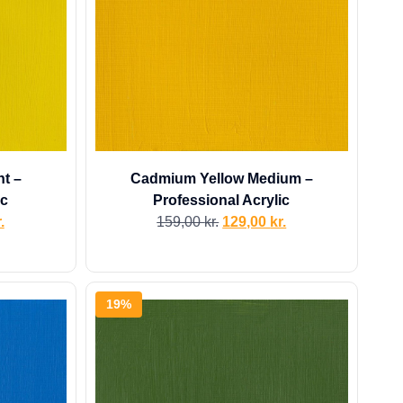
t –
Cadmium Yellow Medium –
ic
Professional Acrylic
.
159,00
kr.
129,00
kr.
19%