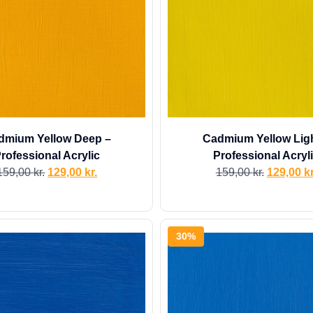
dmium Yellow Deep –
Cadmium Yellow Ligh
rofessional Acrylic
Professional Acryl
159,00
kr.
129,00
kr.
159,00
kr.
129,00
kr
30%