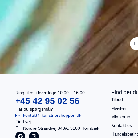
I alt
0,00
kr.
Køb for
499,00
kr.
mere for gratis fragt
Gå til betaling
Find det du
Ring til os i hverdage 10:00 – 16:00
Se kurv
+45 42 95 02 56
Tilbud
Mærker
Har du spørgsmål?
kontakt@kunstnershoppen.dk
Min konto
Find vej:
Kontakt os
Nordre Strandvej 348A, 3100 Hornbæk
Handelsbetin