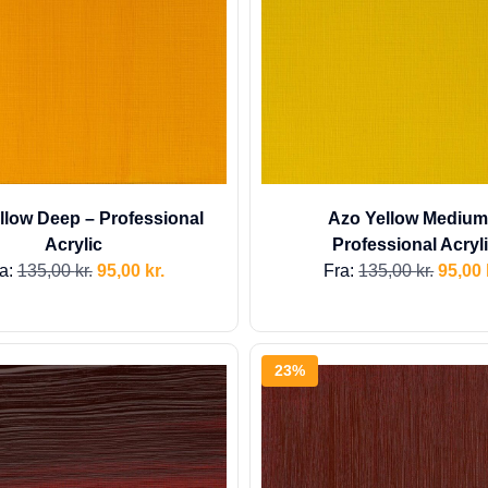
llow Deep – Professional
Azo Yellow Medium
Acrylic
Professional Acryl
a:
135,00
kr.
95,00
kr.
Fra:
135,00
kr.
95,00
23%