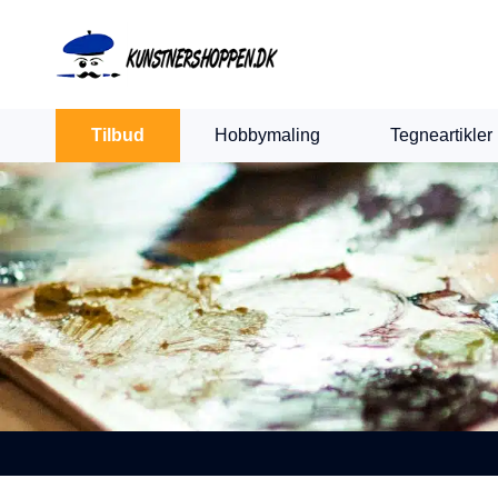
Indkøbskurv
Levering 1-2 hverdage
30 dages retur
Tilbud
Hobbymaling
Tegneartikler
Din kurv er tom.