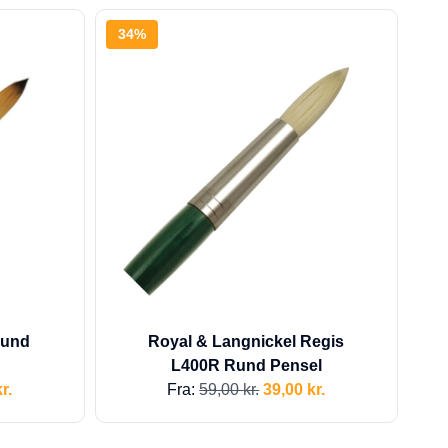
34%
Rund
Royal & Langnickel Regis
l
L400R Rund Pensel
r.
Fra:
59,00
kr.
39,00
kr.