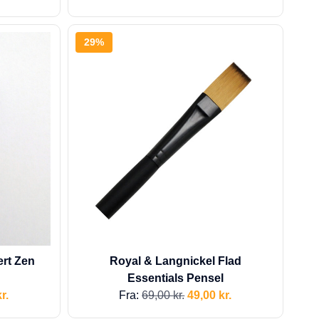
29%
ert Zen
Royal & Langnickel Flad
Essentials Pensel
r.
Fra:
69,00
kr.
49,00
kr.