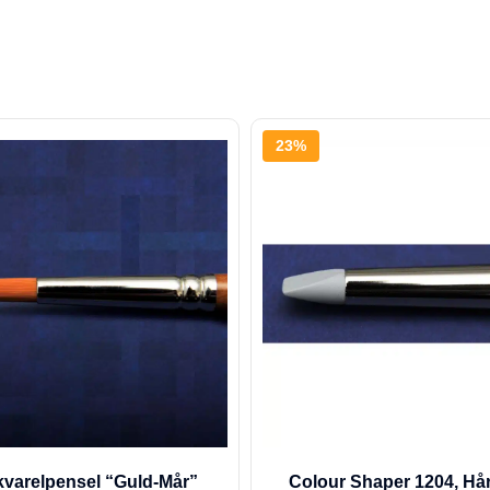
23%
kvarelpensel “Guld-Mår”
Colour Shaper 1204, Hå