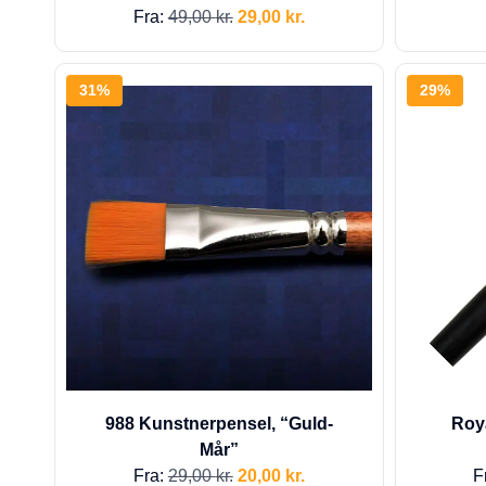
Fra:
49,00
kr.
29,00
kr.
31%
29%
988 Kunstnerpensel, “Guld-
Roya
Mår”
Fra:
29,00
kr.
20,00
kr.
F