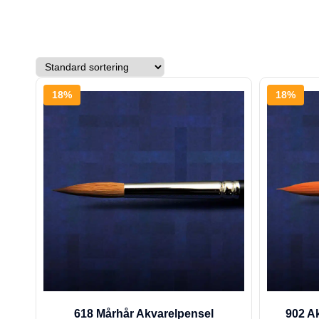
18%
18%
618 Mårhår Akvarelpensel
902 A