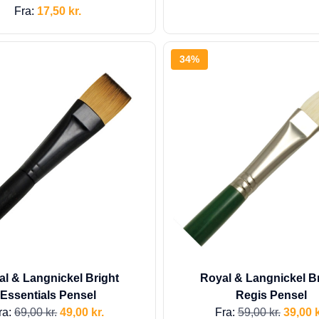
Fra:
17,50
kr.
34%
l & Langnickel Bright
Royal & Langnickel B
Essentials Pensel
Regis Pensel
ra:
69,00
kr.
49,00
kr.
Fra:
59,00
kr.
39,00
k