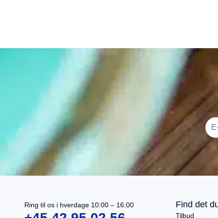
I alt
0,00
kr.
Køb for
499,00
kr.
mere for gratis fragt
Gå til betaling
Find det du
Ring til os i hverdage 10:00 – 16:00
Se kurv
+45 42 95 02 56
Tilbud