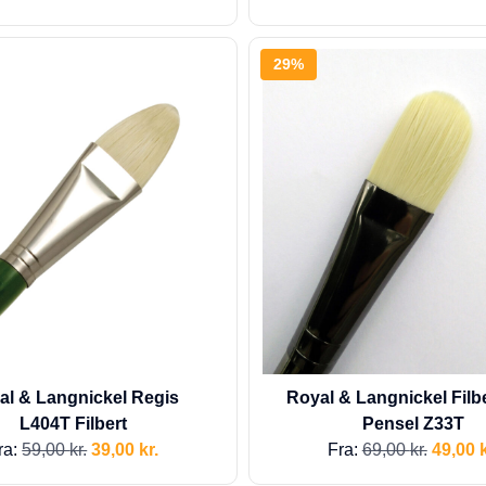
29%
al & Langnickel Regis
Royal & Langnickel Filb
L404T Filbert
Pensel Z33T
ra:
59,00
kr.
39,00
kr.
Fra:
69,00
kr.
49,00
k