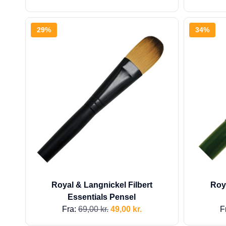
29%
34%
Royal & Langnickel Filbert
Roy
Essentials Pensel
Fra:
69,00
kr.
49,00
kr.
F