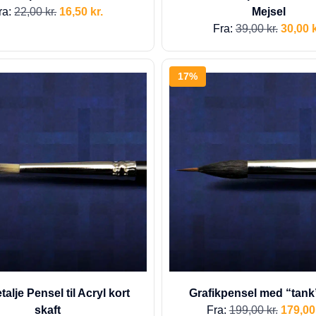
ra:
22,00
kr.
16,50
kr.
Mejsel
Fra:
39,00
kr.
30,00
k
17%
talje Pensel til Acryl kort
Grafikpensel med “tank
skaft
Fra:
199,00
kr.
179,0