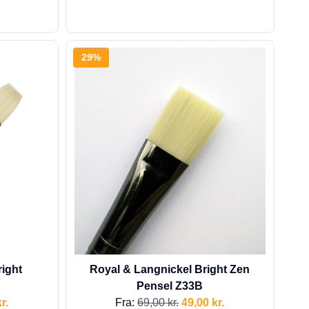
29%
right
Royal & Langnickel Bright Zen
Pensel Z33B
r.
Fra:
69,00
kr.
49,00
kr.