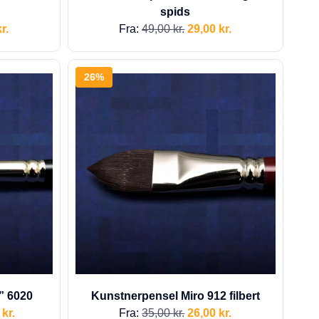
spids
r.
Fra:
49,00
kr.
29,00
kr.
26%
” 6020
Kunstnerpensel Miro 912 filbert
0
kr.
Fra:
35,00
kr.
26,00
kr.