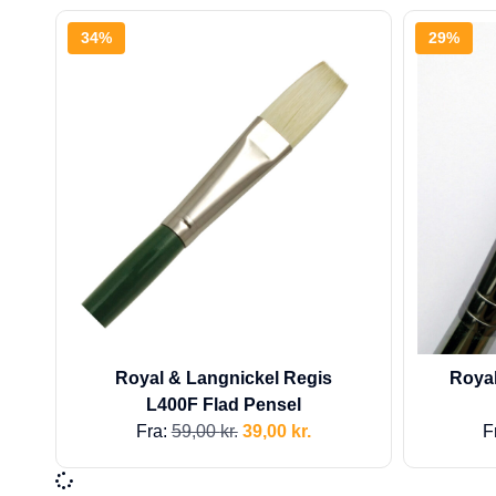
34%
29%
Royal & Langnickel Regis
Royal
L400F Flad Pensel
Fra:
59,00
kr.
39,00
kr.
F