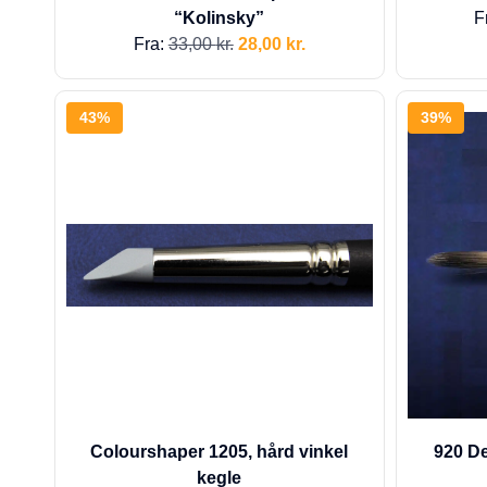
“Kolinsky”
F
Fra:
33,00
kr.
28,00
kr.
43%
39%
Colourshaper 1205, hård vinkel
920 De
kegle