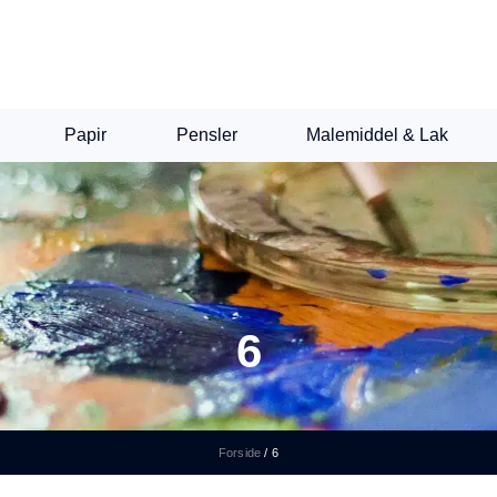
Papir
Pensler
Malemiddel & Lak
6
Forside
/
6