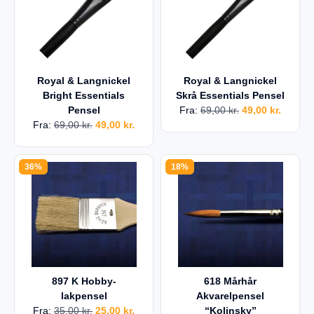
Royal & Langnickel
Royal & Langnickel
Bright Essentials
Skrå Essentials Pensel
Pensel
Fra:
69,00
kr.
49,00
kr.
Fra:
69,00
kr.
49,00
kr.
36%
18%
897 K Hobby-
618 Mårhår
lakpensel
Akvarelpensel
Fra:
35,00
kr.
25,00
kr.
“Kolinsky”