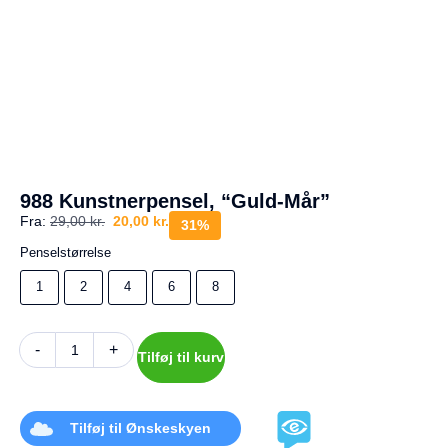
a
g
e
s
r
e
t
u
r
Din
988 Kunstnerpensel, “Guld-Mår”
kurv
Fra:
29,00
kr.
20,00
kr.
31%
er
tom.
Penselstørrelse
1
2
4
6
8
-
+
Tilføj til kurv
Tilføj til Ønskeskyen