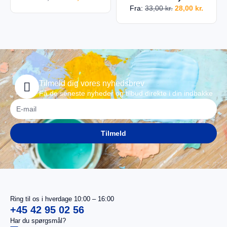
Fra:
33,00
kr.
28,00
kr.
Tilmeld dig vores nyhedsbrev
Få de seneste nyheder og tilbud direkte i din indbakke
Tilmeld
Ring til os i hverdage 10:00 – 16:00
+45 42 95 02 56
Har du spørgsmål?