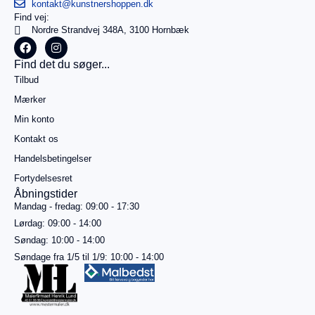
kontakt@kunstnershoppen.dk
Find vej:
I
0,00
kr.
Nordre Strandvej 348A, 3100 Hornbæk
alt
Køb for
Find det du søger...
499,00
kr.
Tilbud
mere for
gratis
Mærker
fragt
Min konto
Gå til
betaling
Kontakt os
Handelsbetingelser
Se
kurv
Fortydelsesret
Åbningstider
Mandag - fredag: 09:00 - 17:30
Lørdag: 09:00 - 14:00
Søndag: 10:00 - 14:00
Søndage fra 1/5 til 1/9: 10:00 - 14:00