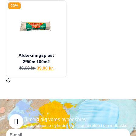
a
20%
g
e
s
r
e
t
u
r
Afdækningsplast
Din
2*50m 100m2
kurv
49,00
kr.
39,00
kr.
er
tom.
Tilmeld dig vores nyhedsbrev
Få de seneste nyheder og tilbud direkte i din indbakke