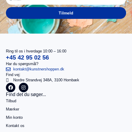
Tilmeld
Ring til os i hverdage 10:00 – 16:00
+45 42 95 02 56
Har du spørgsmål?
kontakt@kunstnershoppen.dk
Find vej:
Nordre Strandvej 348A, 3100 Hornbæk
I
0,00
kr.
Find det du søger...
alt
Tilbud
Køb for
499,00
kr.
Mærker
mere for
Min konto
gratis
fragt
Kontakt os