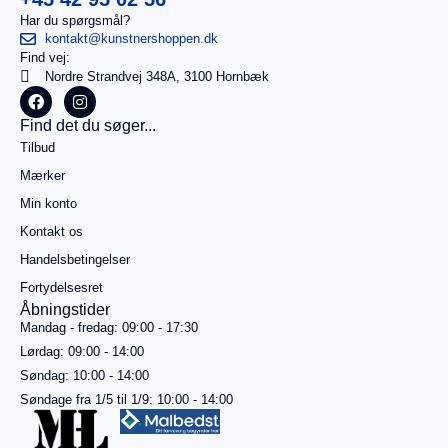
Har du spørgsmål?
kontakt@kunstnershoppen.dk
Find vej:
I
0,00
kr.
Nordre Strandvej 348A, 3100 Hornbæk
alt
Køb for
Find det du søger...
499,00
kr.
Tilbud
mere for
gratis
Mærker
fragt
Min konto
Gå til
betaling
Kontakt os
Handelsbetingelser
Se
kurv
Fortydelsesret
Åbningstider
Mandag - fredag: 09:00 - 17:30
Lørdag: 09:00 - 14:00
Søndag: 10:00 - 14:00
Søndage fra 1/5 til 1/9: 10:00 - 14:00