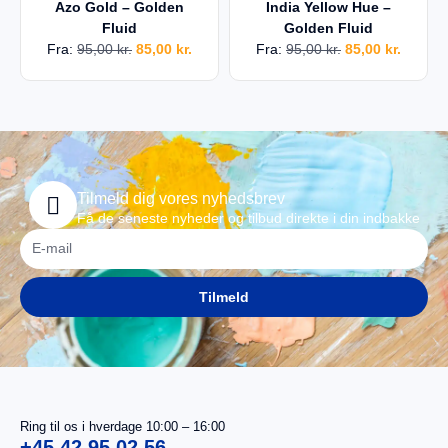
Azo Gold – Golden
India Yellow Hue –
Fluid
Golden Fluid
Fra:
95,00
kr.
85,00
kr.
Fra:
95,00
kr.
85,00
kr.
Tilmeld dig vores nyhedsbrev
Få de seneste nyheder og tilbud direkte i din indbakke
Tilmeld
Ring til os i hverdage 10:00 – 16:00
+45 42 95 02 56