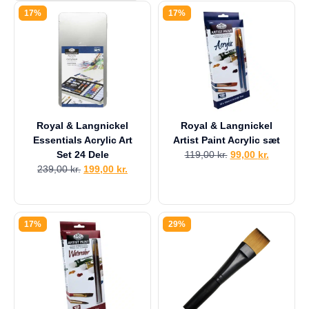
a
17%
17%
g
e
s
r
e
t
u
r
Royal & Langnickel
Royal & Langnickel
Din
Essentials Acrylic Art
Artist Paint Acrylic sæt
kurv
Set 24 Dele
119,00
kr.
99,00
kr.
er
239,00
kr.
199,00
kr.
tom.
17%
29%