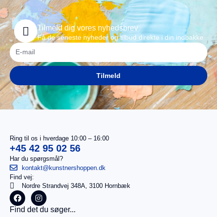
Tilmeld dig vores nyhedsbrev
Få de seneste nyheder og tilbud direkte i din indbakke
Tilmeld
Ring til os i hverdage 10:00 – 16:00
+45 42 95 02 56
Har du spørgsmål?
kontakt@kunstnershoppen.dk
Find vej:
I
0,00
kr.
Nordre Strandvej 348A, 3100 Hornbæk
alt
Køb for
Find det du søger...
499,00
kr.