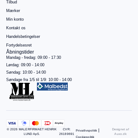
Tilbud
mere for
gratis
Mærker
fragt
Min konto
Gå til
betaling
Kontakt os
Handelsbetingelser
Se
kurv
Fortydelsesret
Åbningstider
Mandag - fredag: 09:00 - 17:30
Lørdag: 09:00 - 14:00
Søndag: 10:00 - 14:00
Søndage fra 1/5 til 1/9: 10:00 - 14:00
© 2026 MALERFIRMAET HENRIK
CVR:
|
Designet af
Privatlivspolitik
LUND ApS.
26189691
Auxo.dk
Cookiepolitik