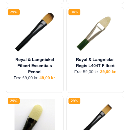
29%
34%
Royal & Langnickel
Royal & Langnickel
Filbert Essentials
Regis L404T Filbert
Pensel
Fra:
59,00
kr.
39,00
kr.
Fra:
69,00
kr.
49,00
kr.
29%
29%