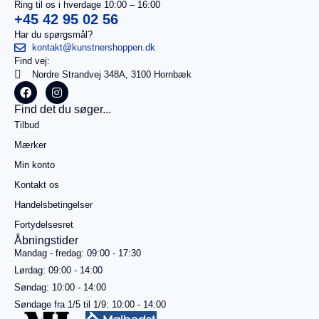
Ring til os i hverdage 10:00 – 16:00
+45 42 95 02 56
Har du spørgsmål?
kontakt@kunstnershoppen.dk
Find vej:
I
0,00
kr.
Nordre Strandvej 348A, 3100 Hornbæk
alt
Køb for
Find det du søger...
499,00
kr.
Tilbud
mere for
gratis
Mærker
fragt
Min konto
Gå til
betaling
Kontakt os
Handelsbetingelser
Se
kurv
Fortydelsesret
Åbningstider
Mandag - fredag: 09:00 - 17:30
Lørdag: 09:00 - 14:00
Søndag: 10:00 - 14:00
Søndage fra 1/5 til 1/9: 10:00 - 14:00