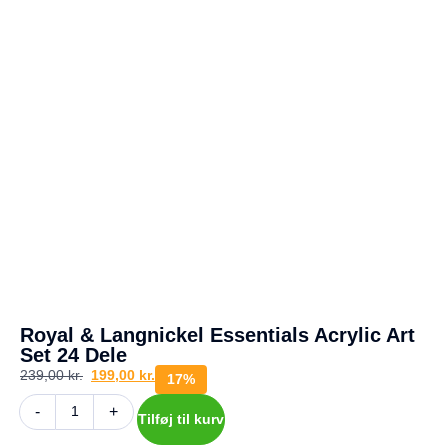
a
g
e
s
r
e
t
u
r
Din
kurv
er
tom.
Royal & Langnickel Essentials Acrylic Art
Set 24 Dele
239,00
kr.
199,00
kr.
17%
-
+
Tilføj til kurv