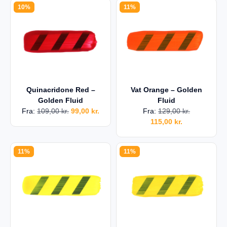
10%
11%
Quinacridone Red –
Vat Orange – Golden
Golden Fluid
Fluid
Fra:
109,00
kr.
99,00
kr.
Fra:
129,00
kr.
115,00
kr.
11%
11%