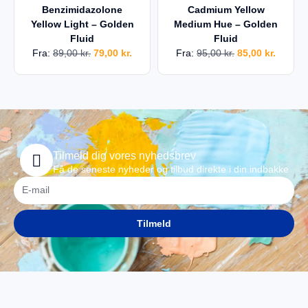
Benzimidazolone
Cadmium Yellow
Yellow Light – Golden
Medium Hue – Golden
Fluid
Fluid
Fra:
89,00
kr.
79,00
kr.
Fra:
95,00
kr.
85,00
kr.
Tilmeld dig vores nyhedsbrev
Få de seneste nyheder og tilbud direkte i din indbakke
Tilmeld