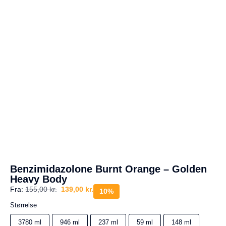
a
g
e
s
r
e
t
u
r
Din
kurv
er
tom.
Benzimidazolone Burnt Orange – Golden
Heavy Body
Fra:
155,00
kr.
139,00
kr.
10%
Størrelse
3780 ml
946 ml
237 ml
59 ml
148 ml