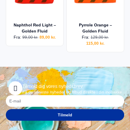
Naphthol Red Light –
Pyrrole Orange –
Golden Fluid
Golden Fluid
Fra:
99,00
kr.
89,00
kr.
Fra:
129,00
kr.
115,00
kr.
Tilmeld dig vores nyhedsbrev
Få de seneste nyheder og tilbud direkte i din indbakke
Tilmeld