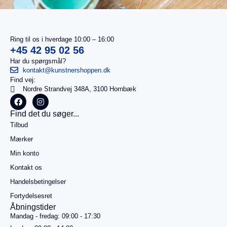
Ring til os i hverdage 10:00 – 16:00
+45 42 95 02 56
Har du spørgsmål?
kontakt@kunstnershoppen.dk
Find vej:
I
0,00
kr.
Nordre Strandvej 348A, 3100 Hornbæk
alt
Køb for
Find det du søger...
499,00
kr.
Tilbud
mere for
gratis
Mærker
fragt
Min konto
Gå til
betaling
Kontakt os
Handelsbetingelser
Se
kurv
Fortydelsesret
Åbningstider
Mandag - fredag: 09:00 - 17:30