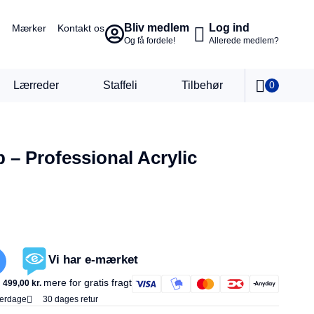
Bliv medlem
Log ind
Mærker
Kontakt os
Og få fordele!
Allerede medlem?
Lærreder
Staffeli
Tilbehør
0
 – Professional Acrylic
Vi har e-mærket
mere for gratis fragt
499,00
kr.
verdage
30 dages retur