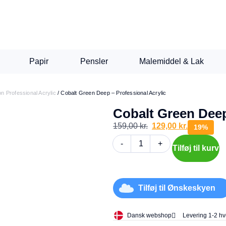
Papir
Pensler
Malemiddel & Lak
n Professional Acrylic
/
Cobalt Green Deep – Professional Acrylic
Cobalt Green Deep
159,00
kr.
129,00
kr.
19%
-
+
Tilføj til kurv
Tilføj til Ønskeskyen
Dansk webshop
Levering 1-2 h