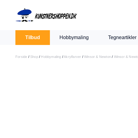
Indkøbskurv
Levering 1-2 hverdage
30 dages retur
Tilbud
Hobbymaling
Tegneartikler
Din kurv er tom.
Forside
/
Shop
/
Hobbymaling
/
Akrylfarver
/
Winsor & Newton
/
Winsor & Newto