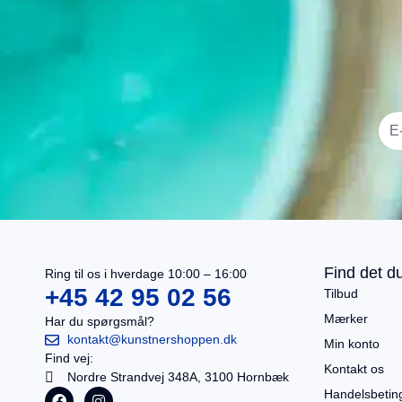
I alt
0,00
kr.
Køb for
499,00
kr.
mere for gratis fragt
Gå til betaling
Find det du
Ring til os i hverdage 10:00 – 16:00
Se kurv
+45 42 95 02 56
Tilbud
Mærker
Har du spørgsmål?
kontakt@kunstnershoppen.dk
Min konto
Find vej:
Kontakt os
Nordre Strandvej 348A, 3100 Hornbæk
Handelsbetin