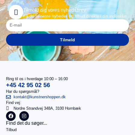
Tilmeld dig vores nyhedsbrev
Få de seneste nyheder og tilbud direkte i din indbakke
Tilmeld
Ring til os i hverdage 10:00 – 16:00
+45 42 95 02 56
Har du spørgsmål?
kontakt@kunstnershoppen.dk
Find vej:
I
0,00
kr.
Nordre Strandvej 348A, 3100 Hornbæk
alt
Køb for
Find det du søger...
499,00
kr.
Tilbud
mere for