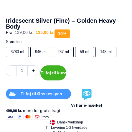
a
g
e
s
Iridescent Silver (Fine) – Golden Heavy
r
Body
e
Fra:
139,00
kr.
125,00
kr.
t
10%
u
Størrelse
r
3780 ml
946 ml
237 ml
59 ml
148 ml
Din
kurv
er
-
+
Tilføj til kurv
tom.
Tilføj til Ønskeskyen
Vi har e-mærket
mere for gratis fragt
499,00
kr.
Dansk webshop
Levering 1-2 hverdage