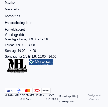
gratis
Mærker
fragt
Min konto
Gå til
betaling
Kontakt os
Handelsbetingelser
Se
kurv
Fortydelsesret
Åbningstider
Mandag - fredag: 09:00 - 17:30
Lørdag: 09:00 - 14:00
Søndag: 10:00 - 14:00
Søndage fra 1/5 til 1/9: 10:00 - 14:00
© 2026 MALERFIRMAET HENRIK
CVR:
|
Designet af
Privatlivspolitik
LUND ApS.
26189691
Auxo.dk
Cookiepolitik