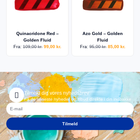
Quinacridone Red –
Azo Gold – Golden
Golden Fluid
Fluid
Fra:
109,00
kr.
99,00
kr.
Fra:
95,00
kr.
85,00
kr.
Tilmeld dig vores nyhedsbrev
Få de seneste nyheder og tilbud direkte i din indbakke
Tilmeld