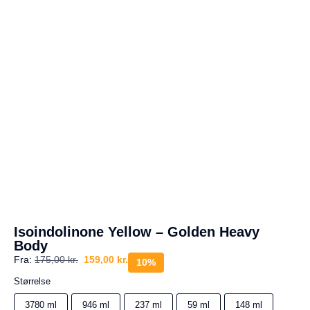
a
g
e
s
r
e
t
u
r
Din
kurv
er
tom.
Isoindolinone Yellow – Golden Heavy
Body
Fra:
175,00
kr.
159,00
kr.
10%
Størrelse
3780 ml
946 ml
237 ml
59 ml
148 ml