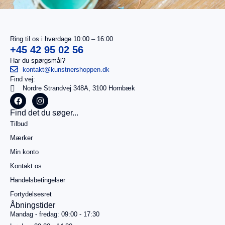
Ring til os i hverdage 10:00 – 16:00
+45 42 95 02 56
Har du spørgsmål?
kontakt@kunstnershoppen.dk
Find vej:
I
0,00
kr.
Nordre Strandvej 348A, 3100 Hornbæk
alt
Køb for
Find det du søger...
499,00
kr.
Tilbud
mere for
gratis
Mærker
fragt
Min konto
Gå til
betaling
Kontakt os
Handelsbetingelser
Se
kurv
Fortydelsesret
Åbningstider
Mandag - fredag: 09:00 - 17:30