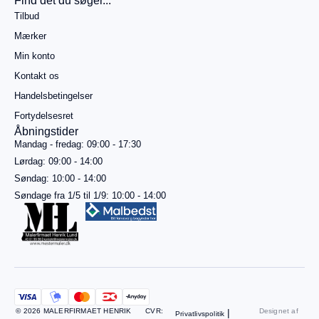
Find det du søger...
499,00
kr.
Tilbud
mere for
gratis
Mærker
fragt
Min konto
Gå til
betaling
Kontakt os
Handelsbetingelser
Se
kurv
Fortydelsesret
Åbningstider
Mandag - fredag: 09:00 - 17:30
Lørdag: 09:00 - 14:00
Søndag: 10:00 - 14:00
Søndage fra 1/5 til 1/9: 10:00 - 14:00
© 2026 MALERFIRMAET HENRIK
CVR:
|
Designet af
Privatlivspolitik