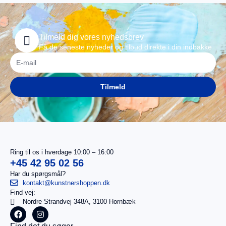
Tilmeld dig vores nyhedsbrev
Få de seneste nyheder og tilbud direkte i din indbakke
Tilmeld
Ring til os i hverdage 10:00 – 16:00
+45 42 95 02 56
Har du spørgsmål?
kontakt@kunstnershoppen.dk
Find vej:
I
0,00
kr.
Nordre Strandvej 348A, 3100 Hornbæk
alt
Køb for