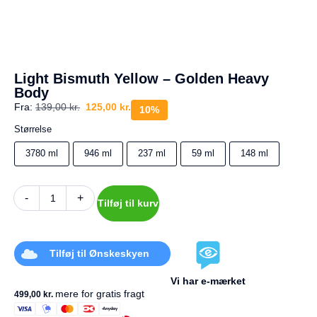
a
g
e
s
r
e
Light Bismuth Yellow – Golden Heavy
t
Body
u
r
Fra:
139,00
kr.
125,00
kr.
10%
Størrelse
Din
kurv
3780 ml
946 ml
237 ml
59 ml
148 ml
er
tom.
-
+
Tilføj til kurv
Tilføj til Ønskeskyen
Vi har e-mærket
mere for gratis fragt
499,00
kr.