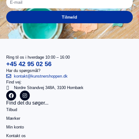
Tilmeld
Ring til os i hverdage 10:00 – 16:00
+45 42 95 02 56
Har du spørgsmål?
kontakt@kunstnershoppen.dk
Find vej:
I
0,00
kr.
Nordre Strandvej 348A, 3100 Hornbæk
alt
Køb for
Find det du søger...
499,00
kr.
Tilbud
mere for
gratis
Mærker
fragt
Min konto
Gå til
betaling
Kontakt os