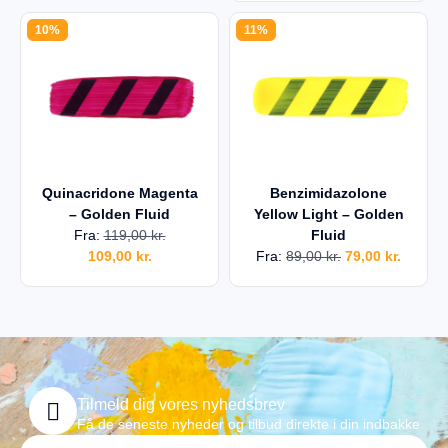
10%
11%
Quinacridone Magenta
Benzimidazolone
– Golden Fluid
Yellow Light – Golden
Fra:
119,00
kr.
Fluid
109,00
kr.
Fra:
89,00
kr.
79,00
kr.
Tilmeld dig vores nyhedsbrev
Få de seneste nyheder og tilbud direkte i din indbakke