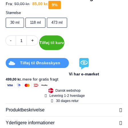
a
Fra:
93,00
kr.
85,00
kr.
9%
g
e
Størrelse
s
r
30 ml
118 ml
473 ml
e
t
u
-
+
Tilføj til kurv
r
Din
kurv
Tilføj til Ønskeskyen
er
tom.
Vi har e-mærket
mere for gratis fragt
499,00
kr.
Dansk webshop
Levering 1-2 hverdage
30 dages retur
Produktbeskrivelse
Yderligere informationer