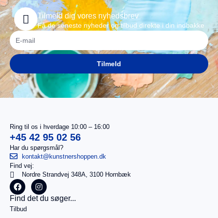
Tilmeld dig vores nyhedsbrev
Få de seneste nyheder og tilbud direkte i din indbakke
Tilmeld
Ring til os i hverdage 10:00 – 16:00
+45 42 95 02 56
Har du spørgsmål?
kontakt@kunstnershoppen.dk
Find vej:
I
0,00
kr.
Nordre Strandvej 348A, 3100 Hornbæk
alt
Køb for
Find det du søger...
499,00
kr.
Tilbud
mere for