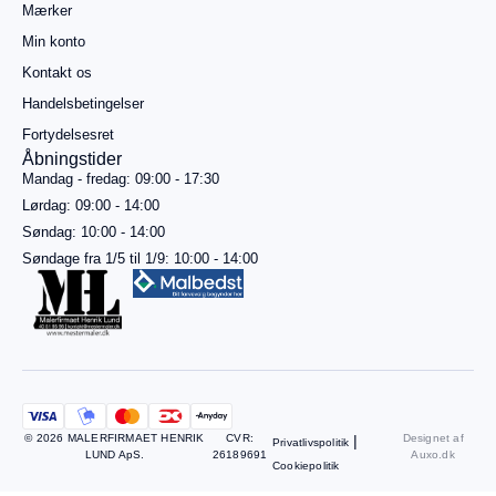
gratis
Mærker
fragt
Min konto
Gå til
betaling
Kontakt os
Handelsbetingelser
Se
kurv
Fortydelsesret
Åbningstider
Mandag - fredag: 09:00 - 17:30
Lørdag: 09:00 - 14:00
Søndag: 10:00 - 14:00
Søndage fra 1/5 til 1/9: 10:00 - 14:00
© 2026 MALERFIRMAET HENRIK
CVR:
|
Designet af
Privatlivspolitik
LUND ApS.
26189691
Auxo.dk
Cookiepolitik