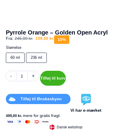
a
g
e
s
r
e
Pyrrole Orange – Golden Open Acryl
t
Fra:
245,00
kr.
199,00
kr.
u
19%
r
Størrelse
Din
60 ml
236 ml
kurv
er
tom.
-
+
Tilføj til kurv
Tilføj til Ønskeskyen
Vi har e-mærket
mere for gratis fragt
499,00
kr.
Dansk webshop