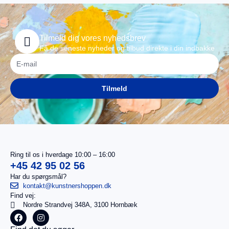
Tilmeld dig vores nyhedsbrev
Få de seneste nyheder og tilbud direkte i din indbakke
Tilmeld
Ring til os i hverdage 10:00 – 16:00
+45 42 95 02 56
Har du spørgsmål?
kontakt@kunstnershoppen.dk
Find vej:
I
0,00
kr.
Nordre Strandvej 348A, 3100 Hornbæk
alt
Køb for