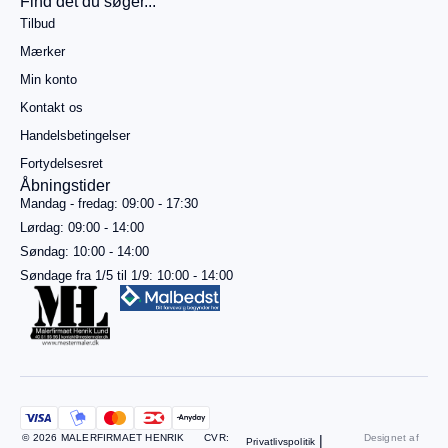
Find det du søger...
499,00
kr.
Tilbud
mere for
gratis
Mærker
fragt
Min konto
Gå til
betaling
Kontakt os
Handelsbetingelser
Se
kurv
Fortydelsesret
Åbningstider
Mandag - fredag: 09:00 - 17:30
Lørdag: 09:00 - 14:00
Søndag: 10:00 - 14:00
Søndage fra 1/5 til 1/9: 10:00 - 14:00
© 2026 MALERFIRMAET HENRIK
CVR:
|
Designet af
Privatlivspolitik