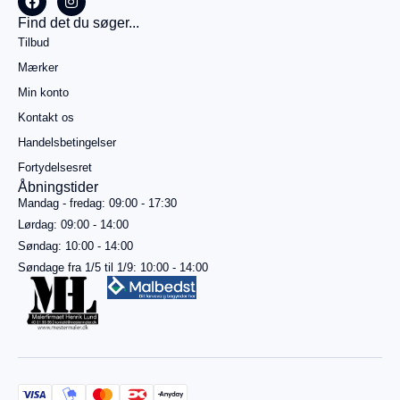
alt
Køb for
Find det du søger...
499,00
kr.
Tilbud
mere for
gratis
Mærker
fragt
Min konto
Gå til
betaling
Kontakt os
Handelsbetingelser
Se
kurv
Fortydelsesret
Åbningstider
Mandag - fredag: 09:00 - 17:30
Lørdag: 09:00 - 14:00
Søndag: 10:00 - 14:00
Søndage fra 1/5 til 1/9: 10:00 - 14:00