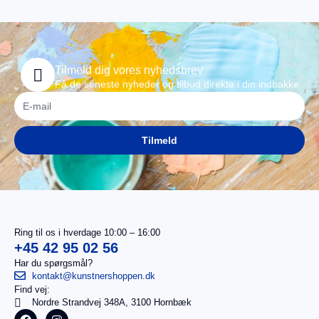
Tilmeld dig vores nyhedsbrev
Få de seneste nyheder og tilbud direkte i din indbakke
Tilmeld
Ring til os i hverdage 10:00 – 16:00
+45 42 95 02 56
Har du spørgsmål?
kontakt@kunstnershoppen.dk
Find vej:
I
0,00
kr.
Nordre Strandvej 348A, 3100 Hornbæk