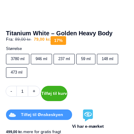
a
g
e
s
r
e
Titanium White – Golden Heavy Body
t
Fra:
89,00
kr.
79,00
kr.
u
17%
r
Størrelse
Din
3780 ml
946 ml
237 ml
59 ml
148 ml
kurv
er
473 ml
tom.
-
+
Tilføj til kurv
Tilføj til Ønskeskyen
Vi har e-mærket
mere for gratis fragt
499,00
kr.