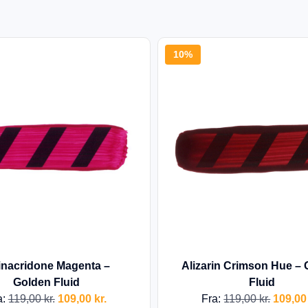
10%
nacridone Magenta –
Alizarin Crimson Hue –
Golden Fluid
Fluid
a:
119,00
kr.
109,00
kr.
Fra:
119,00
kr.
109,0