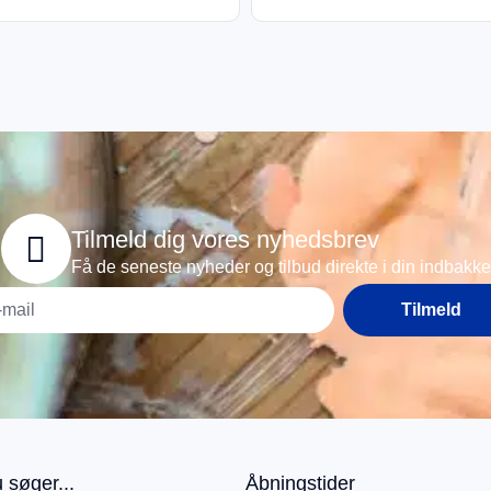
Tilmeld dig vores nyhedsbrev
Få de seneste nyheder og tilbud direkte i din indbakke
Tilmeld
 søger...
Åbningstider