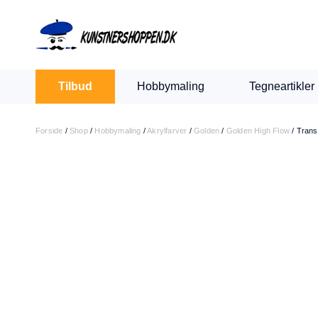
Indkøbskurv
Levering 1-2 hverdage
30 dages retur
Tilbud
Hobbymaling
Tegneartikler
Din kurv er tom.
Forside
/
Shop
/
Hobbymaling
/
Akrylfarver
/
Golden
/
Golden High Flow
/
Trans