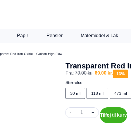
Papir
Pensler
Malemiddel & Lak
parent Red Iron Oxide – Golden High Flow
Transparent Red I
Fra:
79,00
kr.
69,00
kr.
13%
Størrelse
30 ml
118 ml
473 ml
-
+
Tilføj til kurv