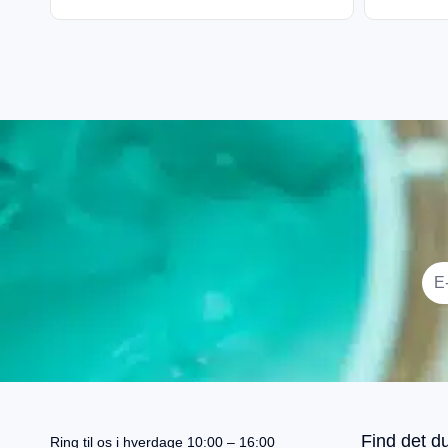
I alt
0,00
kr.
Køb for
499,00
kr.
mere for gratis fragt
Gå til betaling
Find det du
Ring til os i hverdage 10:00 – 16:00