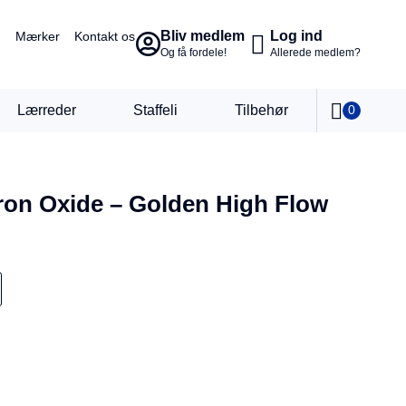
Bliv medlem
Log ind
Mærker
Kontakt os
Og få fordele!
Allerede medlem?
Lærreder
Staffeli
Tilbehør
0
ron Oxide – Golden High Flow