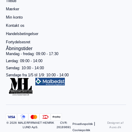
Tilbud
mere for
gratis
Mærker
fragt
Min konto
Gå til
betaling
Kontakt os
Handelsbetingelser
Se
kurv
Fortydelsesret
Åbningstider
Mandag - fredag: 09:00 - 17:30
Lørdag: 09:00 - 14:00
Søndag: 10:00 - 14:00
Søndage fra 1/5 til 1/9: 10:00 - 14:00
© 2026 MALERFIRMAET HENRIK
CVR:
|
Designet af
Privatlivspolitik
LUND ApS.
26189691
Auxo.dk
Cookiepolitik