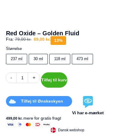
a
g
e
s
r
e
Red Oxide – Golden Fluid
t
Fra:
79,00
kr.
69,00
kr.
u
13%
r
Størrelse
Din
237 ml
30 ml
118 ml
473 ml
kurv
er
tom.
-
+
Tilføj til kurv
Tilføj til Ønskeskyen
Vi har e-mærket
mere for gratis fragt
499,00
kr.
Dansk webshop