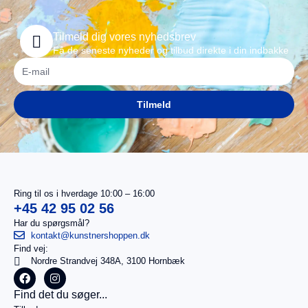
Tilmeld dig vores nyhedsbrev
Få de seneste nyheder og tilbud direkte i din indbakke
Tilmeld
Ring til os i hverdage 10:00 – 16:00
+45 42 95 02 56
Har du spørgsmål?
kontakt@kunstnershoppen.dk
Find vej:
I
0,00
kr.
Nordre Strandvej 348A, 3100 Hornbæk
alt
Køb for
Find det du søger...
499,00
kr.